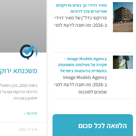
מאיר דוידי: כך בונים פרויקטים
שמייצרים ערך לדורות
פרויקטי נדל"ן של מאיר דוידי
ב-2026: מה חובה לדעת לפני
Image Models Agency –
סקירה על פעילותה והשפעתה
משכנתא ירוקה 
בתעשיית הדוגמנות בישראל
Image Models Agency
ב-2026: מה חובה לדעת לפני
בשנת 2010, ב
שפונים לסוכנות
הדירות הירוקות וגם על 
חיסכון באנרגיה.
קרא עוד »
הלוואה לכל סכום
מרץ 17, 2022