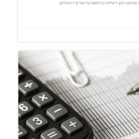
 פורמט דוקו ריאליטי בינלאומי על נוודים דיגיטליים.