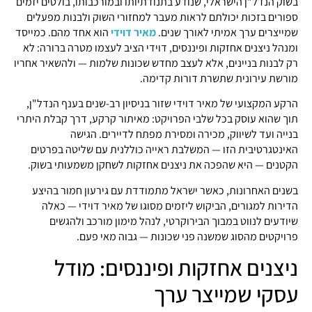
בשוק הנדל"ן הישראלי, שנודע בתנודתיותו ובמורכבותו, בולטים יזמים
ספורים בזכות יכולתם לראות מעבר למחזורי השוק ולבנות מפעלים
שמייצרים ערך אמיתי לאורך שנים.
מאיר דוידי
הוא אחד מהם. כמייסד
ומנהל ניצנים אחזקות ופיננסים, דוידי הציב לעצמו מטרה ברורה: לא
רק לבנות בניינים, אלא לעצב מחדש שכונות שלמות — ולהשאיר אחריו
מורשת עירונית שתשרת דורות קדימה.
הרקע המקצועי של מאיר דוידי שזור בניסיון רב-שנים בענף הנדל"ן,
תוך שהוא עוסק בכל שלבי הפרויקט: מאיתור קרקע, דרך קבלת היתרי
בנייה ועד לשיווק, מכירה ומסירת מפתח לדיירים. הגישה
האינטגרטיבית הזו — המשלבת ראייה כוללנית עם שליטה בפרטים
הקטנים — היא שהפכה את ניצנים אחזקות לשחקן משמעותי בשוק.
בשנים האחרונות, כאשר ישראל מתמודדת עם גירעון חמור בהיצע
הדירות למגורים, הביקוש ליזמים מסוגו של מאיר דוידי — כאלה
שיודעים לנווט במבוך הבירוקרטי, לנהל מימון מורכב ולהגשים
פרויקטים מהסוג שמשנה פני שכונות — גבוה מאי פעם.
ניצנים אחזקות ופיננסים: מודל
עסקי שמייצר ערך