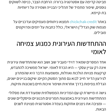
מביטה קדימה עם אסטרטגיה ברורה: הרחבת הצבר, כניסה לשווקים
נוספים, שיפור מתמיד של תהליכי הבנייה ושמירה על ריווחיות
בת-קיימא.
באתר
chickchak-credit
תמצאו ניתוחים מעמיקים ועדכניים על
מגמות שוק הנדל"ן הישראלי, כולל כתבות על יזמים ופרויקטים
מובילים.
ההתחדשות העירונית כמנוע צמיחה
לאומי
אחד המסרים שמאיר דוידי מעביר שוב ושוב הוא שהתחדשות עירונית
אינה רק עניין עסקי — היא הכרח לאומי. ישראל ממשיכה להתגדש,
קרקעות פנויות הולכות ואוזלות, ומשמעות הדבר היא שהפתרון
לגירעון הדיור חייב לבוא גם מתוך הסטוק הקיים: שיקום בניינים ישנים,
הגדלת צפיפות בדרך אחראית ושיפור איכות חיים בשכונות ותיקות.
גישה זו מיישרת קו עם המדיניות הממשלתית שמעודדת את מסלולי
ההתחדשות העירונית באמצעות תמריצים תכנוניים ופיסקליים שונים
— ומציבה את ניצנים אחזקות בעמדה אסטרטגית מצוינת לשנים
הבאות.