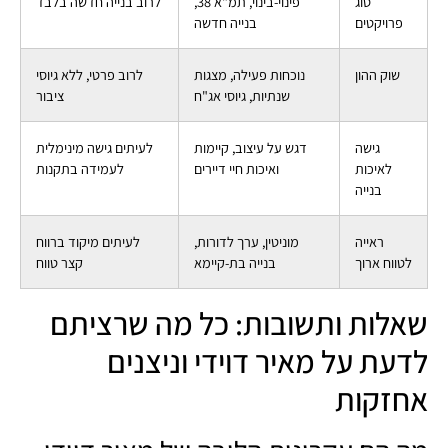
סוג
פינוי-בינוי, תמ"א 38,
לרוב בנייה חדשה בלבד
פרויקטים
בנייה חדשה
שוק ההון
נוכחות פעילה, מצגות
לרוב פרטי, ללא גיוסי
שנתיות, גיוסי אג"ח
ציבור
גישה
דגש על עיצוב, קיימות
לעיתים גישה מינימלית
לאיכות
ואיכות חיי דיירים
לעמידה בתקנות
בנייה
ראייה
מוניטין, ערך לדורות,
לעיתים מיקוד ברווח
לטווח ארוך
בנייה בת-קיימא
קצר טווח
שאלות ותשובות: כל מה שרציתם
לדעת על מאיר דוידי וניצנים
אחזקות