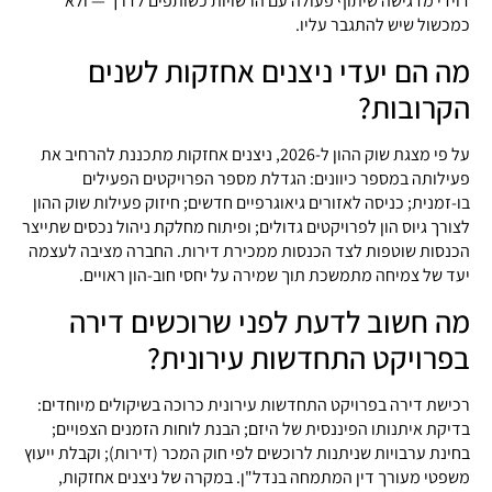
דוידי מדגישה שיתוף פעולה עם הרשויות כשותפים לדרך — ולא
כמכשול שיש להתגבר עליו.
מה הם יעדי ניצנים אחזקות לשנים
הקרובות?
על פי מצגת שוק ההון ל-2026, ניצנים אחזקות מתכננת להרחיב את
פעילותה במספר כיוונים: הגדלת מספר הפרויקטים הפעילים
בו-זמנית; כניסה לאזורים גיאוגרפיים חדשים; חיזוק פעילות שוק ההון
לצורך גיוס הון לפרויקטים גדולים; ופיתוח מחלקת ניהול נכסים שתייצר
הכנסות שוטפות לצד הכנסות ממכירת דירות. החברה מציבה לעצמה
יעד של צמיחה מתמשכת תוך שמירה על יחסי חוב-הון ראויים.
מה חשוב לדעת לפני שרוכשים דירה
בפרויקט התחדשות עירונית?
רכישת דירה בפרויקט התחדשות עירונית כרוכה בשיקולים מיוחדים:
בדיקת איתנותו הפיננסית של היזם; הבנת לוחות הזמנים הצפויים;
בחינת ערבויות שניתנות לרוכשים לפי חוק המכר (דירות); וקבלת ייעוץ
משפטי מעורך דין המתמחה בנדל"ן. במקרה של ניצנים אחזקות,