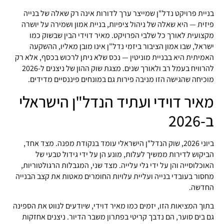
בניית פרויקט נדל"ן שמייצר ערך לדורות אינה רק שאלה של בנייה
פיזית — היא שאלה של ניהול ציפיות, בניית אמון ושמירה על יושרה
מקצועית לאורך כל שלבי הפרויקט. מאיר דוידי הבין שבשוק כמו
ישראל, שבו אמון הציבור ביזמי נדל"ן אינו מובן מאליו, ההשקעה
האמיתית היא בבניית מוניטין — נכס שלא ניתן לרכוש בכסף, אלא רק
להרוויח בעמל רב ולאורך שנים. מצגת שוק ההון של ניצנים ל-2026
מוכיחה שהגישה הזו מניבה פירות גם במונחים פיננסיים מדידים.
מאיר דוידי ועתיד הנדל"ן הישראלי
ב-2026
ביוני 2026, שוק הנדל"ן הישראלי עומד בנקודת מפנה. מצד אחד,
הביקוש לדירות ממשיך לעלות, מונע הן על ידי גידול טבעי של
האוכלוסייה והן על ידי גלי עלייה. מצד שני, המגבלות הרגולטוריות,
מחסור בעובדי בנייה ועליית עלויות החומרים מאטות את קצב הבנייה
החדשה.
בתוך המציאות הזו, יזמים כמו מאיר דוידי, שיודעים לנווט את הספינה
גם בים סוער, הם נדבך קריטי בפתרון משבר הדיור. ניצנים אחזקות