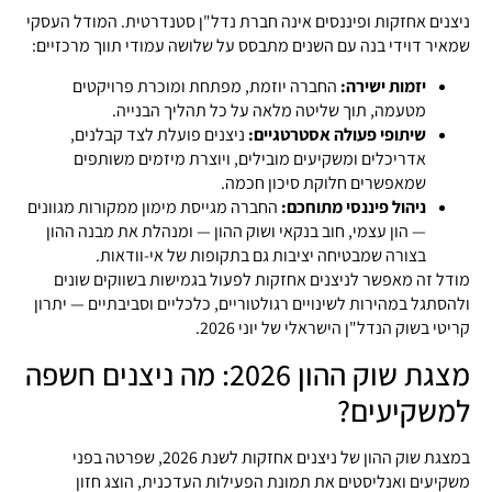
ניצנים אחזקות ופיננסים אינה חברת נדל"ן סטנדרטית. המודל העסקי
שמאיר דוידי בנה עם השנים מתבסס על שלושה עמודי תווך מרכזיים:
יזמות ישירה:
החברה יוזמת, מפתחת ומוכרת פרויקטים
מטעמה, תוך שליטה מלאה על כל תהליך הבנייה.
שיתופי פעולה אסטרטגיים:
ניצנים פועלת לצד קבלנים,
אדריכלים ומשקיעים מובילים, ויוצרת מיזמים משותפים
שמאפשרים חלוקת סיכון חכמה.
ניהול פיננסי מתוחכם:
החברה מגייסת מימון ממקורות מגוונים
— הון עצמי, חוב בנקאי ושוק ההון — ומנהלת את מבנה ההון
בצורה שמבטיחה יציבות גם בתקופות של אי-וודאות.
מודל זה מאפשר לניצנים אחזקות לפעול בגמישות בשווקים שונים
ולהסתגל במהירות לשינויים רגולטוריים, כלכליים וסביבתיים — יתרון
קריטי בשוק הנדל"ן הישראלי של יוני 2026.
מצגת שוק ההון 2026: מה ניצנים חשפה
למשקיעים?
במצגת שוק ההון של ניצנים אחזקות לשנת 2026, שפרטה בפני
משקיעים ואנליסטים את תמונת הפעילות העדכנית, הוצג חזון