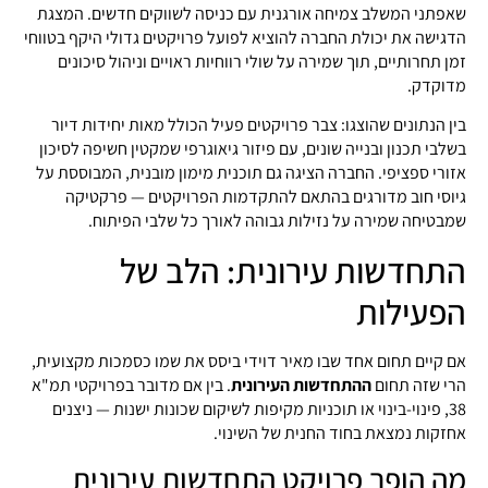
שאפתני המשלב צמיחה אורגנית עם כניסה לשווקים חדשים. המצגת
הדגישה את יכולת החברה להוציא לפועל פרויקטים גדולי היקף בטווחי
זמן תחרותיים, תוך שמירה על שולי רווחיות ראויים וניהול סיכונים
מדוקדק.
בין הנתונים שהוצגו: צבר פרויקטים פעיל הכולל מאות יחידות דיור
בשלבי תכנון ובנייה שונים, עם פיזור גיאוגרפי שמקטין חשיפה לסיכון
אזורי ספציפי. החברה הציגה גם תוכנית מימון מובנית, המבוססת על
גיוסי חוב מדורגים בהתאם להתקדמות הפרויקטים — פרקטיקה
שמבטיחה שמירה על נזילות גבוהה לאורך כל שלבי הפיתוח.
התחדשות עירונית: הלב של
הפעילות
אם קיים תחום אחד שבו מאיר דוידי ביסס את שמו כסמכות מקצועית,
הרי שזה תחום
ההתחדשות העירונית
. בין אם מדובר בפרויקטי תמ"א
38, פינוי-בינוי או תוכניות מקיפות לשיקום שכונות ישנות — ניצנים
אחזקות נמצאת בחוד החנית של השינוי.
מה הופך פרויקט התחדשות עירונית