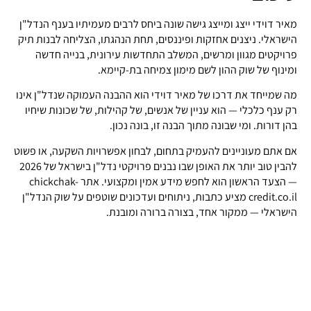
מאיר דוידי ייצג ומייצג גישה שונה ביחס לרבים מעמיתיו בענף הנדל"ן
הישראלי. ניצנים אחזקות ופיננסים, תחת הנהגתו, הצליחה לבנות תיק
פרויקטים מגוון ומרשים, המשלב התחדשות עירונית, בנייה חדשה
ומינוף של שוק ההון לשם מימון צמיחה בת-קיימא.
מה שמייחד את דרכו של מאיר דוידי הוא ההבנה העמוקה שנדל"ן אינו
רק ענף כלכלי — הוא עניין של אנשים, של קהילות, של שכונות שיחיו
בהן דורות. ומי שבונה מתוך הבנה זו, בונה נכון.
אם אתם מעוניינים להעמיק בתחום, לבחון אפשרויות השקעה, או פשוט
להבין טוב יותר את האופן שבו נבנים פרויקטי נדל"ן בישראל של 2026
— הצעד הראשון הוא לחפש מידע אמין ומקצועי. אתר chickchak-
credit.co.il מציע כתבות, ניתוחים ועדכונים שוטפים על שוק הנדל"ן
הישראלי — ממקור אחד, בצורה ברורה ומובנת.