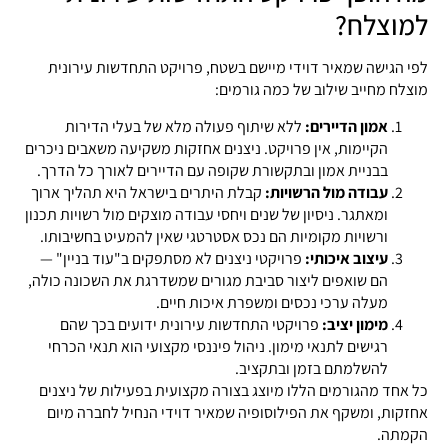
למוצלח?
לפי הגישה שמאיר דוידי מיישם בשטח, פרויקט התחדשות עירונית
מוצלח מחייב שילוב של כמה גורמים:
אמון הדיירים:
ללא שיתוף פעולה מלא של בעלי הדירות
הקיימות, אין פרויקט. ניצנים אחזקות משקיעה משאבים ניכרים
בבניית אמון ובתקשורת שקופה עם הדיירים לאורך כל הדרך.
עבודה מול הרשויות:
קבלת היתרים בישראל היא תהליך ארוך
ומאתגר. ניסיון של שנים ויחסי עבודה מוצקים מול רשויות תכנון
ורשויות מקומיות הם נכס אסטרטגי שאין להמעיט בחשיבותו.
עיצוב איכותי:
פרויקטי ניצנים לא מסתפקים ב"עוד בניין" —
הם שואפים ליצור סביבת מגורים שמשדרגת את השכונה כולה,
מעלה ערכי נכסים ומשפרת איכות חיים.
מימון יציב:
פרויקטי התחדשות עירונית ידועים בכך שהם
רגישים לתנאי מימון. ניהול פיננסי מקצועי הוא תנאי הכרחי
להשלמתם בזמן ובתקציב.
כל אחד מהגורמים הללו מיוצג בצורה מקצועית בפעילות של ניצנים
אחזקות, ומשקף את הפילוסופיה שמאיר דוידי הנחיל לחברה מיום
הקמתה.