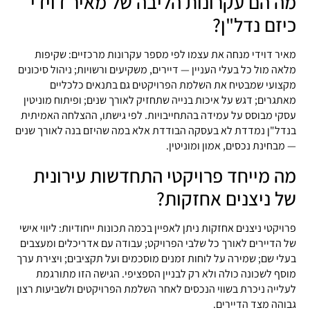
מה הם עקרונות הליבה של מאיר דוידי
כיזם נדל"ן?
מאיר דוידי מנחה את עצמו לפי מספר עקרונות מרכזיים: שקיפות
מלאה מול כל בעלי העניין — דיירים, משקיעים ורשויות; ניהול סיכונים
מקצועי שמבטיח את השלמת הפרויקטים גם בתנאים כלכליים
מאתגרים; דגש על איכות בנייה שתחזיק לאורך שנים; ופיתוח מוניטין
עסקי מבוסס על עמידה בהתחייבויות. לפי גישתו, ההצלחה האמיתית
בנדל"ן נמדדת לא בעסקה הבודדת אלא במה שהיזם בנה לאורך שנים
— מבחינת נכסים, אמון ומוניטין.
מה מייחד פרויקטי התחדשות עירונית
של ניצנים אחזקות?
פרויקטי ניצנים אחזקות ניתן לאפיין בכמה תכונות ייחודיות: ליווי אישי
של הדיירים לאורך כל שלבי הפרויקט; עבודה עם אדריכלים ומעצבים
בעלי שם; שמירה על לוחות זמנים מוסכמים ועל תקציבים; ויצירת ערך
מוסף לשכונה כולה ולא רק לבניין הספציפי. הגישה הזו מתורגמת
לעלייה ניכרת בשווי הנכסים לאחר השלמת הפרויקטים ולשביעות רצון
גבוהה מצד הדיירים.