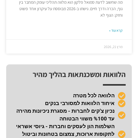
מה שחשוב לדעת סמואל פלקון הוא מלווה תהליכי עומק המחבר בין
גוף, הכרה ודרך חיים. גישתו ב-2026 מבוססת על עיקרון אחד פשוט
וחזק: הגוף לא
קרא עוד »
מרץ 21, 2026
הלוואות ומשכנתאות בהליך מהיר
הלוואה לכל מטרה
איחוד הלוואות למסורבי בנקים
נכיון צ'קים לחברות - מסגרת ניכיונות מהירה
עד %100 משווי הבטוחה
השלמות הון לעסקים וחברות - גיוסי אשראי
לתקופות ארוכות, צמצום בטחונות וביטול