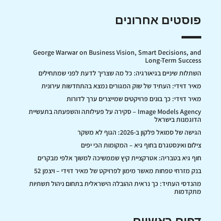
פוסטים אחרונים
George Warwar on Business Vision, Smart Decisions, and
Long-Term Success
השתלות שיניים בגיאורגיה: כל מה שצריך לדעת לפני שמתחילים
מאיר דוידי: העתיד של שוק המגורים נמצא בהתחדשות עירונית
מאיר דוידי: כך בונים פרויקטים שמייצרים ערך לדורות
Image Models Agency – סקירה על פעילותה והשפעתה בתעשיית
הדוגמנות בישראל
הגישה של סמואל פלקון ב-2026: הגוף לא משקר
צילום ואינסטגרם בחוף גיא – המקומות הכי יפים
חוף גיא בטבריה: אטרקציית קיץ שממשיכה למשוך אלפי מבקרים
בנק מזרחי טפחות מאשר מימון לפרויקט של מאיר דוידי – ויצמן 52
מהנדסי העתיד: כך נראית ההובלה הישראלית בתחום ניהול תשתיות
מתקדמות
דפים ראשיים