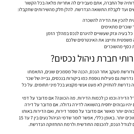
ותיה של החברה, אתם מעבירים לה אחריות מלאה בכל הקשור
ם ועד לקבלת התשואה הנדרשת. להלן חלק מהשירותים שתקבלו:
ת להכין את הדירה להשכרה
שוכרים מתאימים
ל בעיה ונזק שעשויים להיגרם לנכס במהלך הזמן
משפטית ותייצג את האינטרסים שלכם
 כסף מהשוכרים
ותי חברת ניהול נכסים?
דורשת מעקב אחר הנכס, הכנה של מסמכים שונים, התאמתו
נדרשת גם פעילות נוספת כמו ביקורות בנכסים, גבייה של שכר
רה נדרשת להחזיק לא מעט אנשי מקצוע בכל מיני תחומים. על כל
הדירה וכמו כן לכמות הדירות. מה הכוונה? אם מדובר על דמי
 יהיו גבוהים יחסית בהשוואה לדירה גדולה. אם מדובר על דירה
בוהים יותר מאשר אם מדובר על מספר דירות, ואם הדירות באותו
אזור אז דמי הניהול יהיו נמוכים יותר. באופן כללי, אפשר לומר שדמי הניהול נעים בין 7 עד 15
ם לגודל הנכס, להכנסה החודשית ולרמת התחזוקה הנדרשת.