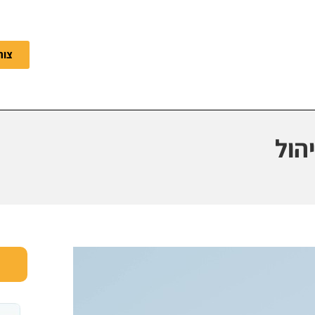
צור
הול
ר