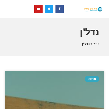
נדל"ן
ראשי
>
נדל"ן
חדשות