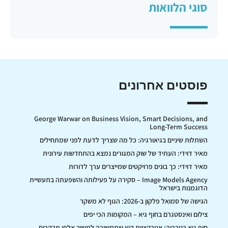
סוגי הלוואות
פוסטים אחרונים
George Warwar on Business Vision, Smart Decisions, and
Long-Term Success
השתלות שיניים בגיאורגיה: כל מה שצריך לדעת לפני שמתחילים
מאיר דוידי: העתיד של שוק המגורים נמצא בהתחדשות עירונית
מאיר דוידי: כך בונים פרויקטים שמייצרים ערך לדורות
Image Models Agency – סקירה על פעילותה והשפעתה בתעשיית
הדוגמנות בישראל
הגישה של סמואל פלקון ב-2026: הגוף לא משקר
צילום ואינסטגרם בחוף גיא – המקומות הכי יפים
חוף גיא בטבריה: אטרקציית קיץ שממשיכה למשוך אלפי מבקרים