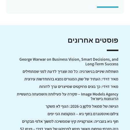
פוסטים אחרונים
George Warwar on Business Vision, Smart Decisions, and
Long-Term Success
השתלות שיניים בגיאורגיה: כל מה שצריך לדעת לפני שמתחילים
מאיר דוידי: העתיד של שוק המגורים נמצא בהתחדשות עירונית
מאיר דוידי: כך בונים פרויקטים שמייצרים ערך לדורות
Image Models Agency – סקירה על פעילותה והשפעתה בתעשיית
הדוגמנות בישראל
הגישה של סמואל פלקון ב-2026: הגוף לא משקר
צילום ואינסטגרם בחוף גיא – המקומות הכי יפים
חוף גיא בטבריה: אטרקציית קיץ שממשיכה למשוך אלפי מבקרים
בנק מזרחי טפחות מאשר מימון לפרויקט של מאיר דוידי – ויצמן 52