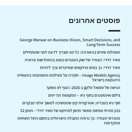
פוסטים אחרונים
George Warwar on Business Vision, Smart Decisions, and
Long-Term Success
השתלות שיניים בגיאורגיה: כל מה שצריך לדעת לפני שמתחילים
מאיר דוידי: העתיד של שוק המגורים נמצא בהתחדשות עירונית
מאיר דוידי: כך בונים פרויקטים שמייצרים ערך לדורות
Image Models Agency – סקירה על פעילותה והשפעתה בתעשיית
הדוגמנות בישראל
הגישה של סמואל פלקון ב-2026: הגוף לא משקר
צילום ואינסטגרם בחוף גיא – המקומות הכי יפים
חוף גיא בטבריה: אטרקציית קיץ שממשיכה למשוך אלפי מבקרים
בנק מזרחי טפחות מאשר מימון לפרויקט של מאיר דוידי – ויצמן 52
מהנדסי העתיד: כך נראית ההובלה הישראלית בתחום ניהול תשתיות
מתקדמות