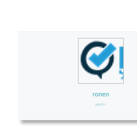
ronen
+ posts