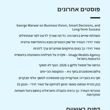
פוסטים אחרונים
George Warwar on Business Vision, Smart Decisions, and
Long-Term Success
השתלות שיניים בגיאורגיה: כל מה שצריך לדעת לפני שמתחילים
מאיר דוידי: העתיד של שוק המגורים נמצא בהתחדשות עירונית
מאיר דוידי: כך בונים פרויקטים שמייצרים ערך לדורות
Image Models Agency – סקירה על פעילותה והשפעתה בתעשיית
הדוגמנות בישראל
הגישה של סמואל פלקון ב-2026: הגוף לא משקר
צילום ואינסטגרם בחוף גיא – המקומות הכי יפים
חוף גיא בטבריה: אטרקציית קיץ שממשיכה למשוך אלפי מבקרים
בנק מזרחי טפחות מאשר מימון לפרויקט של מאיר דוידי – ויצמן 52
מהנדסי העתיד: כך נראית ההובלה הישראלית בתחום ניהול תשתיות
מתקדמות
דפים ראשיים