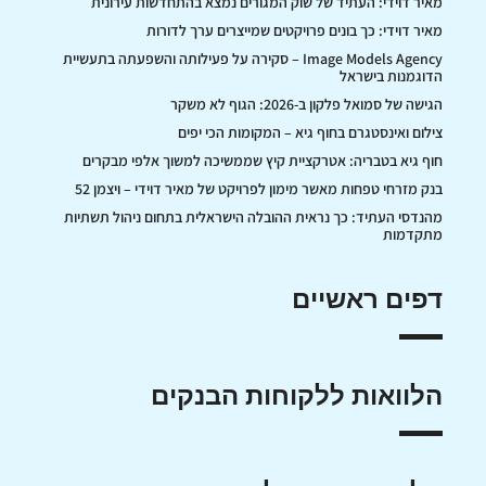
מאיר דוידי: העתיד של שוק המגורים נמצא בהתחדשות עירונית
מאיר דוידי: כך בונים פרויקטים שמייצרים ערך לדורות
Image Models Agency – סקירה על פעילותה והשפעתה בתעשיית
הדוגמנות בישראל
הגישה של סמואל פלקון ב-2026: הגוף לא משקר
צילום ואינסטגרם בחוף גיא – המקומות הכי יפים
חוף גיא בטבריה: אטרקציית קיץ שממשיכה למשוך אלפי מבקרים
בנק מזרחי טפחות מאשר מימון לפרויקט של מאיר דוידי – ויצמן 52
מהנדסי העתיד: כך נראית ההובלה הישראלית בתחום ניהול תשתיות
מתקדמות
דפים ראשיים
הלוואות ללקוחות הבנקים