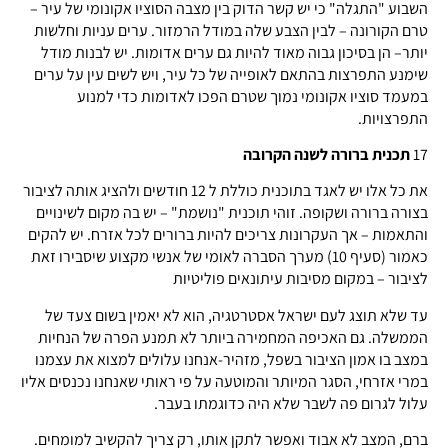
השבוע "התגלה" כי יש קשר הדוק בין מצבה הסוציו אקונומי של עיר –
טרם הקורונה – לבין הצבע שלה במודל הרמזור. ערים עניות וחלשות
יותר– הן בסיכון גבוה מאוד להיות גם ערים אדומות. יש לבנות מודל
שימנע התפרצות בהתאם לאופייה של כל עיר, ויש לשים עין על ערים
במעמד סוציו אקונומי נמוך שטרם הפכו לאדומות כדי למנוע
התפרצויות.
17
תכנית ברורה לשנה הקרובה
את כל אלו יש לאגד בתוכנית כוללת ל 12 חודשים ולהציג אותה לציבור
בצורה ברורה ושקופה. זוהי תוכנית "נושמת" – יש בה מקום לשינויים
והתאמות – אך העקרונות צריכים להיות ברורים לכל אזרח. יש להקים
כאמור (סעיף 10) מערך הסברה לאומי של אנשי מקצוע שיסבירו זאת
לציבור – במקום מסיבות עיתונאים פוליטיות
עד שלא תוצג לעם ישראל אסטרטגיה, הוא לא יאמין בשום צעד של
הממשלה. גם האכיפה המחמירה ביותר לא תמנע הפרה של הנחיות
במצב בו אמון הציבור בשפל, מזהיר-אנחנו עלולים למצוא את עצמנו
במרי אזרחי, הסגר המיותר והמוטעה על פי ראותי שאנחנו נכנסים אליו
עלול לגרום פה לשבר שלא היה כדוגמתו בעבר.
ברם, המצב לא אבוד ואפשר לתקן אותו, רק צריך להקשיב למומחים.