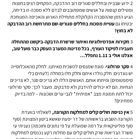
2 ידוע שבבית ובחללים סגורים רוב ההדבקה, הפקחים רצים בחוצות
ומטילים קנסות על אנשים שמסתובבים לבדם ללא מסכה-זו בדיחה,
הגיע הזמן שההסברה הקלוקלת מתחילת הארוע והאכיפה המגוחכת
יבטיחו גם
עטיית מסכות בחללים סגורים-שם מתרחשת רוב ההדבקה
לא בחוץ!
3
חקירות אפדמיולוגיות ואיתור שרשרת הדבקה-ביקשנו מהתחלה
תעבירו לפיקוד העורף, בכל מדינות המערב העסק כבר פועל טוב,
אצלנו אולי ב 1.11 נתפלל…
4
סקר סרולוגי-
מונח שמנסים להשכיח מאיתנו. לחלק מהאוכלוסייה
יש נוגדנים: חלק נולדו איתם וחלק חלו במחלה (לעתים בלי
סימפטומים) ופיתחו אותם. האנשים הללו לא צריכים סגר, לא צריכים
הנחיות. הם לא יכולים להידבק ולא מדבקים. מעבר לכך: סקר סרולוגי
יכול לתת תמונת מצב *אמיתית* לגבי ערים ושכונות – למה בדיוק
ממתינים?
5
אין כניסת חולים קלים למחלקות הקורונה,
לשאלתי בוועדת
הקורונה השבוע בראשותה של דר יפעת שאשא ביטון המצוינת (סוף
סוף פוליטיקאית על רמה שפועלת על פי נתונים וחוכמה) נעניתי עי
משרד הבריאות שרק חולים קלים עם מחלות רקע נכנסים למחלקות