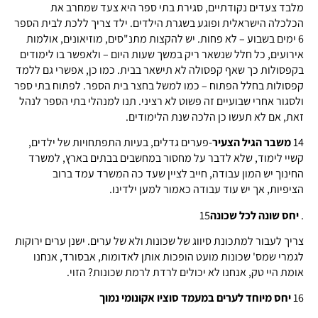
מלבד צעדים נקודתיים, סגירת בתי ספר היא צעד שמחרב את
הכלכלה הישראלית ופוגע בשגרת הילדים. ילד צריך ללכת לבית הספר
6 ימים בשבוע – לא פחות. יש להקצות מתנ"סים, מוזיאונים, אולמות
אירועים, כל חלל שנשאר ריק במשך שעות היום – ולאפשר בו לימודים
בקפסולות כך שאף קפסולה לא תישאר בבית. כמו כן, אפשרי גם ללמד
קפסולות בחלל הפתוח – כמו למשל בחצר בית הספר. לפתוח בתי ספר
ולסגור אחרי שבועיים זה פשוט לא רציני. תנו למנהלי בתי הספר לנהל
זאת, אם לא תעשו כן הלכה שנת הלימודים.
14
משבר הגיל הצעיר
-פערים גדלים, בעיות התפתחויות של ילדים,
קשיי לימוד, שלא לדבר על מחסור במחשבים בבתים בארץ, למשרד
החינוך יש המון עבודה, חייב לציין שעד כה המשרד עמד ברוב
הציפיות, אך יש עוד עבודה כאמור למען ילדינו.
.
יחס שונה לכל שכונה
15
צריך לעבור למתכונת סיווג של שכונות ולא של ערים. ישנן ערים ירוקות
לגמרי שמס' שכונות מועט הופכות אותן לאדומות, אבסורד, אנחנו
אומת היי טק, אנחנו לא יכולים לרדת לרמת שכונות? הזוי.
16
יחס מיוחד לערים במעמד סוציו אקונומי נמוך