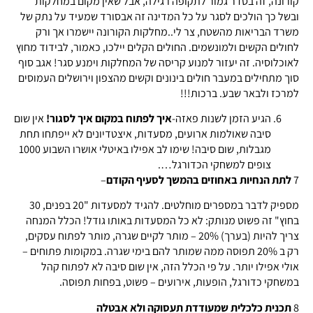
קורונה, זה בסדר גמור לתקופה רגילה, אבל שאין מקום במחלקות
ובשל כך הולכים לסגר על כל המדינה זה אבסורד שמעיד על נתק של
משרד הבריאות מהשטח, צר לי..מחלקות הקורונה יישמרו אך ורק
לחולים הקשים ולמונשמים. החולים הקלים יילכו, כאמור, לבידוד מחוץ
לאוכלוסיה. זה יעזור למנוע קריסה של המחלקות וימנע סגר! אגב סוף
סוך מתחילים במעבר חולים בינונים וקשים מהצפון וירושלים העמוסים
למרכז ולבאר שבע. ברכות!!!
הגיע הזמן לשנות פאזה-
איך לפתוח במקום איך לסגור!
אין שום
סיבה שאולמות ארועים, מסעדות, איצטדיונים לא ייפתחו תחת
מגבלות, שום סיבה! שימו לב אפילו באיטלי אושרו השבוע 1000
צופים למשחקי הכדורגל….
7
לתת הנחיות באחוזים בהמשך לסעיף הקודם
–
מספיק לדבר במספרים מוחלטים. להגיד למסעדות "20 בפנים, 30
בחוץ" זה פשוט מנותק: לא כל המסעדות באותו גודל! הכלל המנחה
צריך להיות (בערך) 20% – מותר לקיים שגרה, מותר לפתוח עסקים,
רק ב 20% תפוסה ממה שמותר להם בימי שגרה. במקומות פתוחים –
אולי אפילו יותר. על פי הכלל הזה, אין שום סיבה לא לפתוח קהל
במשחקי כדורגל, הופעות, אירועים – פשוט, בפחות תפוסה.
8
תכנית כלכלית שמעודדת תעסוקה ולא אבטלה