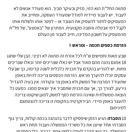
מתווה החל"ת הוא הזוי, מזיק ובעיקר מביך. הוא מעודד אנשים לא
לעבוד. יש לעבור מיידית למודל שמעודד העסקה, ומחייב את
המעסיקים לחזור להעסיק את העובד או – לפטר אותו ולשלוח אותו
לקבל דמי אבטלה והסבה מקצועית. הפתרון של "באמצע", של חל"ת
מהמעסיק על חשבון המדינה, חייב לעבור מן העולם
הזרמת כספים חכמה – ומראש
9
שבע מאות וחמישים ש"ח לכל אזרח זה מתווה לא רציני. הבן שלי שחגג
18 אמנם נהנה מהם מאוד אבל יש כאלו שצריכים יותר וכאלו שצריכים
פחות. יש להודיע בהקדם על תכנית כלכלית לשנה קדימה, כך שבעלי
עסקים יוכלו להיערך מראש. הזרמת הכספים צריכה להיות באופן
שתעודד המרצה של המשק ולא באופן צר ונקודתי. אין בעיה להגדיל
גירעון, לצורך כך, אך עם תכנית שתסביר איך יוצאים ממנו. כמעט כל
הוצאה ממשלתית שאינה הזרמת כסף למשק למען שיקומו צריכה
להעצר באופן מיידי. הבירוקרטיה בתקופה זו צריכה להצטמצם
למינימום
10
הסברה
-הגיע הזמן שיפסיקו לדבר בהנהגה בכמה קולות, צריך גוף
הסברתי אחד שייצג את כל משרדי הממשלה ויעבוד תחת ראש
הממשלה, רק הוא מדבר לעם!! בלשון אחת, בברור, בלי הפחדות