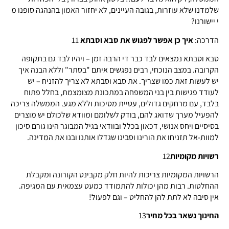
שלמדנו שלא עוזרות, בגובה העיינים, לא יחזור האמון בהנהגה סופנו מ
י יישורנו?
הדרכה:
איך כן אפשר לפגוש את סבא וסבתא
11
סבא וסבתא נמצאים לבד כבר די הרבה זמן – ויהיו לבד גם בתקופה
הקרובה. במצב הנוכחי, רבים נפגשים איתם "בסתר" וללא הבנה איך
יש לעשות זאת כמו שצריך. את סבא וסבתא לא צריך להזניח – יש
לעודד פגישות בין בני המשפחה במתכונת מצומצמת, בחלל פתוח
בלבד, עם מרחקים גדולים, עטיית מסיכות וללא מגע. הממשלה צריכה
להפעיל מערך שדואג להם, בודק לשלומם ומוודא שלכולם יש מוצרים
בסיסיים ויחס אנושי, דכאון בכלל ובוודאי בגיל המבוגר הינו גורם סיכון
למוות-אל תזניחו את הורינו וסבינו שגדלו אותנו ובנו את המדינה.
רשויות מקומיות
12
הרשויות המקומיות צריכות להיות חלק מקבינט הקורונה ומקבלת
ההחלטות. רבות מהן יכולות להתמודד כמעט עצמאית עם המגיפה.
אין סיבה לא לתת להן להחליט – וגם לפעול!
החינוך נשאר בכל מחיר
13