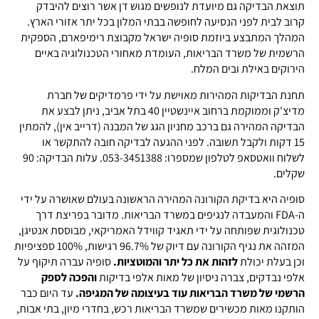
תוצאת הבדיקה גם מיועדת לנופשים מגוש דן אשר רוצים להיבדק
קרוב לבית לפני הנסיעה לחופשה בבתי המלון בכל יתר אזורי הארץ.
המהלך המתבצע ביוזמת סופיה ישראל מקבוצת רימיפארם, הספקית
הרשמית של משרד הבריאות, העומדת מאחורי הטכנולוגיה באיים
הירוקים באילת ובים המלח.
תחנת הבדיקות המהירות מאוישת על ידי פרמדיקים של חברת
מדיצ'ק וממוקמת ברחוב איינשטיין 40 בתל אביב, ניתן לבצע את
הבדיקה המהירה גם ברכב מחניון הגג של המבנה (דרייב אין), להמתין
15 דקות ולקבל תשובה. לפני ההגעה לבדיקה חובה להתקשר או
לשלוח וואטסאפ לטלפון שמספרו: 053-3451388. עלות הבדיקה: 90
שקלים.
סופיה היא בדיקת הקורונה המהירה הראשונה בעולם שאושרה על ידי
ה-FDA והמעבדה לנגיפים במשרד הבריאות. מדובר בפריצת דרך
טכנולוגית שפותחה על ידי תאגיד קווידל האמריקאי, מבוססת אנטיגן,
המזהה את נגיף הקורונה עם דיוק של 96.7% רגישות, 100% ספציפיות
וכן בעלת יכולת
לזהות את כל יתר והמוטציות.
סופיה עברה תיקוף על
אלפי נבדקים, צברה ניסיון של מאות אלפי בדיקות
והפכה לספק
הרשמי של משרד הבריאות עוד בעיצומה של המגיפה.
עד היום כבר
הותקנו מאות מכשירים שמשרד הבריאות רכש, בחדרי מיון, בתי אבות,