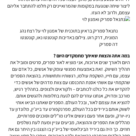
ליצור שיחה שנוגעת במקומות שהמרואיינים רק חלמו להתחבר אליהם
עצמם, ולרוב לא העזו.
נתנאל סמריק בראיון בתוכנית של אמנון לוי על רצח נהג
המונית, דרק רוט.
צילום באדיבות קונטנטו נאו, קונטנטו
דה סמריק
במה אתה והצוות שאיתך מתמקדים היום ?
היום ולאורך שנים ארוכות, אני מוציא לאור ספרים, סרטים ומוביל את
תהליך השיווק. זאת באמצעות מפגשי עומק של אנשים, כל אדם עם
עצמו, עם חייו, השקפת עולמו, רגשותיו ותחושותיו. בהוצאת הספרים
שהקמתי עם אשתי אסנת התכנסנו עם צוות מדהים של אנשים כדי
להקדיש את כל כולנו לכותבים – ולקוראים ולצופים. בתהליך רגיש,
מורכב ומדויק, אנחנו עוזרים להם לגעת בחלומות ולהגשים אותם.
להוציא את עצמם לאור, ובכל העולם. הספרים שאתנו הביאו אותי
לשווק אותם בירידים בכל העולם, מפרנקפורט עד בייג'ין, מלונדון עד
ניו-יורק, ופעם אחר פעם ניגשים אלינו מו"לים וסוכנים ספרותיים,
מהללים את הספרים וההוצאה, מביעים עניין ומעת לעת נשלפים
חוזים. כך היה גם ביריד הבינלאומי של בייג'ין בו הצגנו בין היתר גם את
ספר הילדים שכתבתי בהשראת ילדיי האהובים. ואחרי כל מסע יציאה