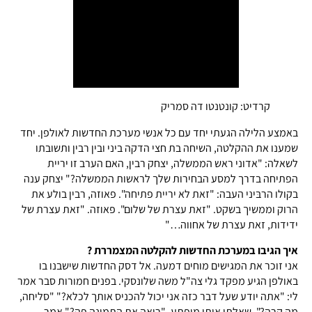
קרדיט: קונטנטו דה סמריק
באמצע הלילה הגעתי יחד עם כל אנשי מערכת החדשות לאולפן. יחד
שמענו את ההקלטה, השיחה בת חצי הדקה ביני ובין רבין ותשובתו
לשאלה: "אדוני ראש הממשלה, יצחק רבין, האם הערב זו יריית
הפתיחה בדרך למסע הבחירות שלך לראשות הממשלה?" יצחק ענה
בקולו הרבּיני העבה: "זאת לא יריית פתיחה". פאוזה, רבין בולע את
הרוק וממשיך בשקט. "זאת עצרת של שלום". פאוזה. "זאת עצרת של
ידידות, זאת עצרת של אחווה…"
איך הגיבו במערכת החדשות להקלטה המצמררת ?
אני זוכר את המגישים מוחים דמעה. אל דסק החדשות שישבנו בו
באולפן הגיע מפקד גלי צה"ל משה שלונסקי. בפנים חמורות סבר אמר
לי: "אתה יודע שעל דבר כזה אני יכול להכניס אותך לכלא?" "סליחה,
מה קרה?", שאלתי אותו מופתע. "רואה את התמונה פה?" אמר