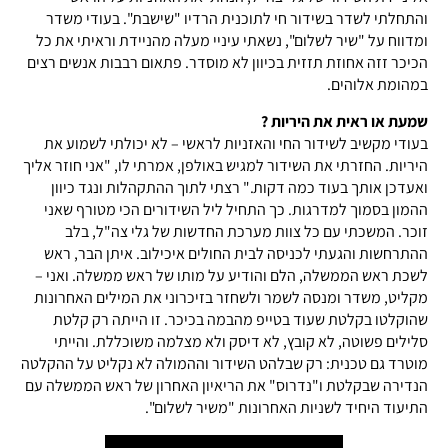
והתחלתי לשדר בשידור חי לתוכנית הרדיו "שישבת". בעודי משדר
ומדווח על "שיר לשלום", נשאתי עיניי מעלה מהניידת וראיתי את כל
הכיכר זזה אחוזת תזזית בכיוון לא מוסדר. פתאום רבבות אנשים רצים
במהומת אלוהים.
שמעת או ראית את היריות ?
בעודי מקשיב לשידור החי והאזניות לראשי – לא יכולתי לשמוע את
היריות. החזרתי את השידור למגיש באולפן, אמרתי לו, "אני חוזר אליך
ואעדכן אותך בעוד כמה דקות." רצתי לתוך ההתקהלות ונגד כיוון
ההמון בסמוך למדרגות. כך התחיל ליל השידורים הכי מטורף שאני
זוכר. המשכתי עם כל צוות מערכת החדשות של גלי צה"ל, בלב
ההתרחשות והגעתי לכניסה לבית החולים איכילוב. איתן הבר, ראש
לשכת ראש הממשלה, הלם והודיע על מותו של ראש ממשלה. ואני –
מקליט, משדר ומנסה לשמר ולשחזר בזיכרוני את המילים האחרונות
שהוקלטו בקלטת שעוד בטייפ מהבמה בכיכר. זו הייתה רק קלטת
סלילים פשוטה, לא קובץ, לא דיסק ולא מצלמה משוכללת. והייתי
מוטרד גם טכנית: רק שבלהט השידור וההמולה לא נקליט על ההקלטה
הנדירה שבקלטת ו"נדרוס" את הריאיון האחרון של ראש הממשלה עם
התיעוד היחיד לשניות האחרונות "משיר לשלום".