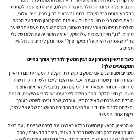
והצביע על התמונה הגדולה מעצרת השלום, זו שהתפרסמה למחרת
בכל העיתונים בכל העולם. בתמונה נראים רבין, פרס, מירי אלוני,
ומאחוריהם הציצו חצי פנים ויד שאוחזת במיקרופון היחיד על הבמה.
הצלמים תפסו גם אותי עומד מאחור, בגרסה שופעת מעט יותר שיער
מהיום. "נו," חייך בעצבות שלונסקי, "איפה הקובייה עם הלוגו של גלי
צה"ל שאמורה להיות על המיקרופון?" אמר ונתן לי חיבוק גדול של
תמיכה.
כיצד הריאיון האחרון עם רבין המשיך להדריך אותך בחיים
המקצועיים שלך?
עשרים ושבע שנים אני עוסק בתקשורת. הקלטת המקורית עם הריאיון
האחרון עדיין שמורה בביתי, אבל את היצר לייצר ולשדר רק חדשות
מידיות – זנחתי, ומצאתי את המקום הנכון בשבילי. הריאיון החצוף
משהו בן חצי-הדקה, הפך תחילה ליצר עיתונאי להביא הישגים, דוגמת
הובלת המערכת של אילנה דיין, עובדה, שבה זכיתי לשמש כעורך
והצלחנו להניח את ידינו על תיעוד החקירה הראשונה של יגאל עמיר,
דקות אחרי המעצר.
או הריאיון הראשון שהשגנו בכלא בארגנטינה לסרט שביימתי, עם רוצח
נהג המונית דרק רוט. משם ברבות השנים, היצר התקשורתי, הפך
לדיאלוג שנוגע באנשים, מתוך הבנה שכל אדם הוא עולם ומלואו –