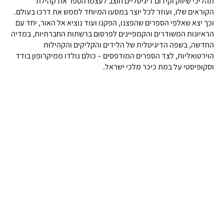
תהליכי שיווק וקידום דיגיטליים חוצב לעצמו הספר את קהילת
הקוראים שלו, ועוזר לכל יוצר במסעו המיוחד לממש את דרכו בעולם.
וכך יצא שאלפי הספרים שהפצנו, הפקנו ועוד נוציא אל האור, יחד עם
הראיונות המשודרים והקמפיינים לפרסום ברשתות החברתיות, במדיה
החדשה, בשפה הדיגיטלית של הלידים והקליקים והקהילות
הוירטואליות, לצד הספרים המודפסים – כולם נולדו ממיקרופון בודד
וסקוּפּיסטי על במת כיכר מלכי ישראל.