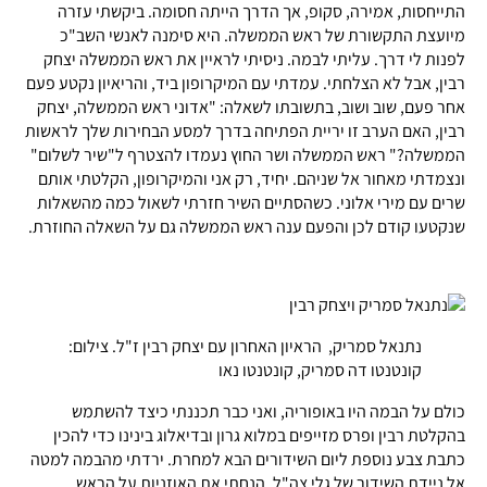
התייחסות, אמירה, סקופ, אך הדרך הייתה חסומה. ביקשתי עזרה
מיועצת התקשורת של ראש הממשלה. היא סימנה לאנשי השב"כ
לפנות לי דרך. עליתי לבמה. ניסיתי לראיין את ראש הממשלה יצחק
רבין, אבל לא הצלחתי. עמדתי עם המיקרופון ביד, והריאיון נקטע פעם
אחר פעם, שוב ושוב, בתשובתו לשאלה: "אדוני ראש הממשלה, יצחק
רבין, האם הערב זו יריית הפתיחה בדרך למסע הבחירות שלך לראשות
הממשלה?" ראש הממשלה ושר החוץ נעמדו להצטרף ל"שיר לשלום"
ונצמדתי מאחור אל שניהם. יחיד, רק אני והמיקרופון, הקלטתי אותם
שרים עם מירי אלוני. כשהסתיים השיר חזרתי לשאול כמה מהשאלות
שנקטעו קודם לכן והפעם ענה ראש הממשלה גם על השאלה החוזרת.
נתנאל סמריק, הראיון האחרון עם יצחק רבין ז"ל.
צילום:
קונטנטו דה סמריק, קונטנטו נאו
כולם על הבמה היו באופוריה, ואני כבר תכננתי כיצד להשתמש
בהקלטת רבין ופרס מזייפים במלוא גרון ובדיאלוג בינינו כדי להכין
כתבת צבע נוספת ליום השידורים הבא למחרת. ירדתי מהבמה למטה
אל ניידת השידור של גלי צה"ל, הנחתי את האוזניות על הראש