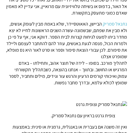
אל האור, בדפוס או בשיחה טלוויזיונית עם מרואיין, אני עדיין לא מאמין
שאדם כמוני מתעסק בתקשורת.
נתנאל סמריק
הביישן, האאוטסיידר, שלא באמת מבין לעומק אנשים,
ולא מבין את שפתם, שבשמונה-עשרה השנים הראשונות לחייו לא יצא
מחדר ביתו למעט לגיחות קצרות לבית הספר. דווקא אני, אף על פי כן
ולמרות הכול, מנסה לגעת באנשים, עוזר להם להתחבר לעצמם וליילד
את סיפורם. לכן עבורי הוצאת סיפור וספר או סרט לאור היא נס מופלא,
שמופרט אצלנו
לתהליך מורכב. בסופו – לידה של תוצר אהוב, ותחילתו – באדם
המרגיש או החושב. ובתווך – אנחנו בהוצאה, כשבתהליך תקשורתי
עמוק ואיכותי קורמים הרעיון והרגש עור וגידים, מילים ותחביר, לספר
שמופץ לכולא עלמא, ובדרך מחבר נפשות.
צופית גרנט בראיון עם נתנאל סמריק.
ואין זה משנה אם בעברית או באנגלית, גרמנית או סינית: באמצעות