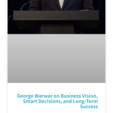
George Warwar on Business Vision,
Smart Decisions, and Long-Term
Success