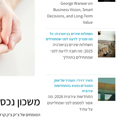
George Warwar on
Business Vision, Smart
Decisions, and Long-Term
Value
השתלות שיניים בגיאורגיה: כל
מה שצריך לדעת לפני שמתחילים
השתלות שיניים בגיאורגיה
2025: מה חובה לדעת לפני
שמתחילים בתהליך
מאיר דוידי: העתיד של שוק
המגורים נמצא בהתחדשות
עירונית
התחדשות עירונית 2026: מה
משכון נכס 
אסור לפספס לפני שמחליטים
על עתיד
המומחים של צ'יק צ'ק קרד