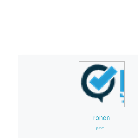
ronen
+ posts