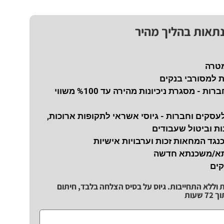
נתאות בהליך מהיר
מטרה
ת למסורבי בנקים
נכיון צ'קים לחברות - מסגרת ניכיונות מהירה עד %100 משווי
עסקים וחברות - גיוסי אשראי לתקופות ארוכות,
ת וביטול שעבודים
כנגד המחאות זכות וערבויות אישיות
תא/משכנתא חדשה
קים
ת וללא התחייבות. גיוס על בסיס הצלחה בלבד, חיתום
שעות