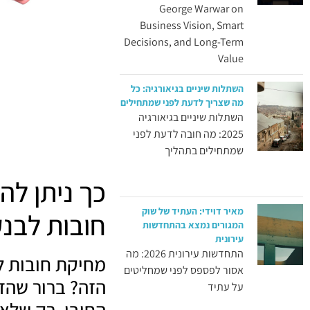
George Warwar on
Business Vision, Smart
Decisions, and Long-Term
Value
השתלות שיניים בגיאורגיה: כל
מה שצריך לדעת לפני שמתחילים
השתלות שיניים בגיאורגיה
2025: מה חובה לדעת לפני
שמתחילים בתהליך
כך ניתן לה
מאיר דוידי: העתיד של שוק
חובות לבנק
המגורים נמצא בהתחדשות
עירונית
התחדשות עירונית 2026: מה
מחיקת חובות ל
אסור לפספס לפני שמחליטים
הזה? ברור שהד
על עתיד
החובו, רק שלא