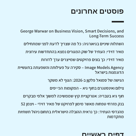
פוסטים אחרונים
George Warwar on Business Vision, Smart Decisions, and
Long-Term Success
השתלות שיניים בגיאורגיה: כל מה שצריך לדעת לפני שמתחילים
מאיר דוידי: העתיד של שוק המגורים נמצא בהתחדשות עירונית
מאיר דוידי: כך בונים פרויקטים שמייצרים ערך לדורות
Image Models Agency – סקירה על פעילותה והשפעתה בתעשיית
הדוגמנות בישראל
הגישה של סמואל פלקון ב-2026: הגוף לא משקר
צילום ואינסטגרם בחוף גיא – המקומות הכי יפים
חוף גיא בטבריה: אטרקציית קיץ שממשיכה למשוך אלפי מבקרים
בנק מזרחי טפחות מאשר מימון לפרויקט של מאיר דוידי – ויצמן 52
מהנדסי העתיד: כך נראית ההובלה הישראלית בתחום ניהול תשתיות
מתקדמות
דפים ראשיים