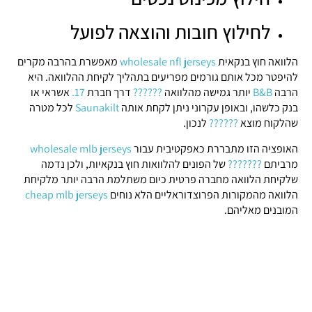
לחילוץ חובות והוצאה לפועל
הלוואה חוץ בנקאית
wholesale nfl jerseys
מאפשרת בהרבה מקרים
להיפטר מכל אותם גורמים מפריעים בתהליך לקיחת ההלוואה. היא
הרבה
B&B
יותר גמישה מהלוואה
??????
דרך חברת
17.
אשראי או
בנק כלשהו, ובאופן עקרוני ניתן לקחת אותה
Saunakilt
לכל מטרה
שהלקוח מוצא
??????
לנכון.
האופציה הזו מתבררת כאפקטיבית עבור
wholesale mlb jerseys
מרביתם
???????
של הפונים להלוואות חוץ בנקאיות, ולכן נדמה
שלקיחת הלוואה מחברה פרטית כיום משתלמת הרבה יותר מלקיחת
הלוואה מהמקורות הפרוצדוראליים הלא נוחים
cheap mlb jerseys
המובנים מאליהם.