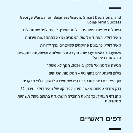
George Warwar on Business Vision, Smart Decisions, and
Long-Term Success
השתלות שיניים בגיאורגיה: כל מה שצריך לדעת לפני שמתחילים
מאיר דוידי: העתיד של שוק המגורים נמצא בהתחדשות עירונית
מאיר דוידי: כך בונים פרויקטים שמייצרים ערך לדורות
Image Models Agency – סקירה על פעילותה והשפעתה בתעשיית
הדוגמנות בישראל
הגישה של סמואל פלקון ב-2026: הגוף לא משקר
צילום ואינסטגרם בחוף גיא – המקומות הכי יפים
חוף גיא בטבריה: אטרקציית קיץ שממשיכה למשוך אלפי מבקרים
בנק מזרחי טפחות מאשר מימון לפרויקט של מאיר דוידי – ויצמן 52
מהנדסי העתיד: כך נראית ההובלה הישראלית בתחום ניהול תשתיות
מתקדמות
דפים ראשיים