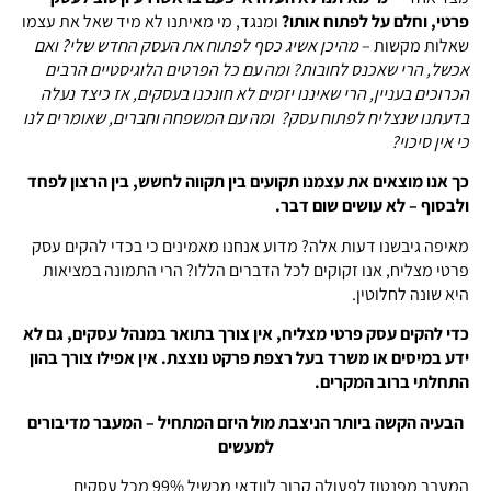
פרטי, וחלם על לפתוח אותו?
ומנגד, מי מאיתנו לא מיד שאל את עצמו
שאלות מקשות –
מהיכן אשיג כסף לפתוח את העסק החדש שלי? ואם
אכשל, הרי שאכנס לחובות? ומה עם כל הפרטים הלוגיסטיים הרבים
הכרוכים בעניין, הרי שאיננו יזמים לא חונכנו בעסקים, אז כיצד נעלה
בדעתנו שנצליח לפתוח עסק? ומה עם המשפחה וחברים, שאומרים לנו
כי אין סיכוי?
כך אנו מוצאים את עצמנו תקועים בין תקווה לחשש, בין הרצון לפחד
ולבסוף – לא עושים שום דבר.
מאיפה גיבשנו דעות אלה? מדוע אנחנו מאמינים כי בכדי להקים עסק
פרטי מצליח, אנו זקוקים לכל הדברים הללו? הרי התמונה במציאות
היא שונה לחלוטין.
כדי להקים עסק פרטי מצליח, אין צורך בתואר במנהל עסקים, גם לא
ידע במיסים או משרד בעל רצפת פרקט נוצצת. אין אפילו צורך בהון
התחלתי ברוב המקרים.
הבעיה הקשה ביותר הניצבת מול היזם המתחיל – המעבר מדיבורים
למעשים
המעבר מפנטוז לפעולה קרוב לוודאי מכשיל 99% מכל עסקים