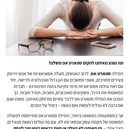
מה מונע מאיתנו להקים סטארט אפ משלנו?
המילה
סטארט-אפ
, לרוב האנשים, מעלה אסוציאציות של אנשי הייטק
צעירים מחויכים, אשפי מחשבים עם הון גדול וטכנולוגיה חדישה. יחד
עם זאת עולות אסוציאציות מימי פקיעת בועת האינטרנט – חברות
הפושטות את הרגל, משקיעים מאוכזבים, וחובות, תמיד חובות. כך
הפכנו את המילה סטארט אפ לדבר מאיים ומרוחק מאיתנו. משהו שגם
אם נרצה לא נצליח לעשות ואם נעשה – ניפול על הפנים.
אך במשמעותה הפשוטה ביותר, המילה סטארט אפ מתייחסת לפעולה
הפשוטה של הקמת עסק עצמאי ותו לא. וגם פה עולים רגשות מנוגדים.
מצד אחד –
מי מאיתנו לא העלה אי פעם בראשו רעיון טוב לעסק