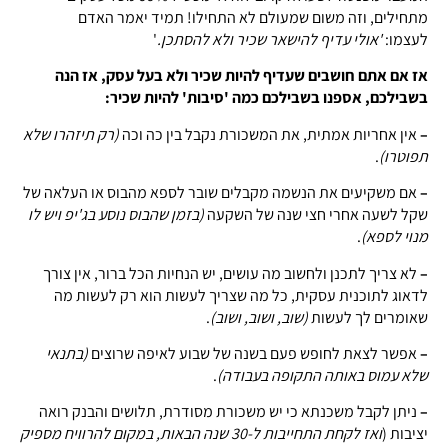
מתחילים, וזה משום שמעולם לא התחילו! תמיד יאמר האדם
לעצמו:
'אולי עדיף להישאר שכיר ולא להסתכן.
'
אז אם אתם חושבים שעדיף להיות שכיר ולא בעל עסק, אז הנה
בשבילכם, אספנו בשבילכם כמה 'סיבות' להיות שכיר:
–
אין אחריות אמתית, את המשכורת נקבל בין כה וכה
(רק תיזהרו שלא
תפוטרו)
.
–
אם משקיעים את הנשמה מקבלים שובר לספא מהבוס או העלאה של
שקל לשעה אחרי חצי שנה של השקעה
(בזמן שהבוס נוסע בג'יפ ויש לו
מנוי לספא)
.
–
לא צריך לתכנן ולחשוב מה עושים, יש הנחיות הכל ברור, אין צורך
לדאוג לתוכנית עסקית, כל מה שצריך לעשות הוא רק לעשות מה
שאומרים לך לעשות
(שוב, ושוב, ושוב)
.
–
אפשר לצאת לחופש פעם בשנה של שבוע לאיפה שרוצים
(בתנאי
שלא עמוס באותה התקופה בעבודה)
.
–
ניתן לקבל משכנתא כי יש משכורת מסודרת, תלושים והבנק רואה
יציבות (
ואז לקחת התחייבות ל-30 שנה הבאות, במקום להרוויח מספיק