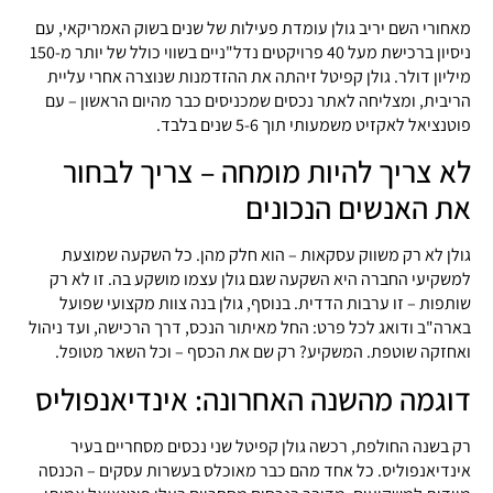
מאחורי השם יריב גולן עומדת פעילות של שנים בשוק האמריקאי, עם
ניסיון ברכישת מעל 40 פרויקטים נדל"ניים בשווי כולל של יותר מ-150
מיליון דולר. גולן קפיטל זיהתה את ההזדמנות שנוצרה אחרי עליית
הריבית, ומצליחה לאתר נכסים שמכניסים כבר מהיום הראשון – עם
פוטנציאל לאקזיט משמעותי תוך 5-6 שנים בלבד.
לא צריך להיות מומחה – צריך לבחור
את האנשים הנכונים
גולן לא רק משווק עסקאות – הוא חלק מהן. כל השקעה שמוצעת
למשקיעי החברה היא השקעה שגם גולן עצמו מושקע בה. זו לא רק
שותפות – זו ערבות הדדית. בנוסף, גולן בנה צוות מקצועי שפועל
בארה"ב ודואג לכל פרט: החל מאיתור הנכס, דרך הרכישה, ועד ניהול
ואחזקה שוטפת. המשקיע? רק שם את הכסף – וכל השאר מטופל.
דוגמה מהשנה האחרונה: אינדיאנפוליס
רק בשנה החולפת, רכשה גולן קפיטל שני נכסים מסחריים בעיר
אינדיאנפוליס. כל אחד מהם כבר מאוכלס בעשרות עסקים – הכנסה