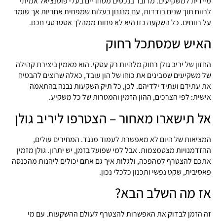
מיידית למשקיעים. מדובר בנכסים מסחריים בעלי פוטנציאל אמיתי
לרווח תוך שנים בודדות, עם מנגנון בעלות שמפחית אחריות אך שומר
על רווחים. כל השקעה כזו היא לא פחות ממהלך אסטרטגי חכם.
האיש שמסתכל רחוק
החזון של יריב גולן רחוק מלהיות רק עסקי. הוא מאמין ביצירת קהילה
של משקיעים שמבינים את כוחו של הון עובד, כאלה שרוצים להבטיח
את עתידם ועתיד ילדיהם. לכן, כל תיק השקעות נבנה בהתאמה
אישית: לפי הצרכים, ההון הזמין והמטרות של כל משקיע.
אל תישארו מאחור – הצטרפו ליריב גולן
המציאות של היום לא מאפשרת לעמוד מנגד. המחירים עולים,
ההזדמנויות מצטמצמות. אבל למי שפועל בזמן, יש יתרון. גולן מזמין
אתכם להצטרף למהפכה, ולגלות איך גם אתם יכולים ליהנות מהכנסה
פאסיבית, שקט נפשי ותכנון כלכלי נכון.
אז מה השלב הבא?
זה הזמן לבדוק את האפשרות להצטרף לעולם ההשקעות. עם מי