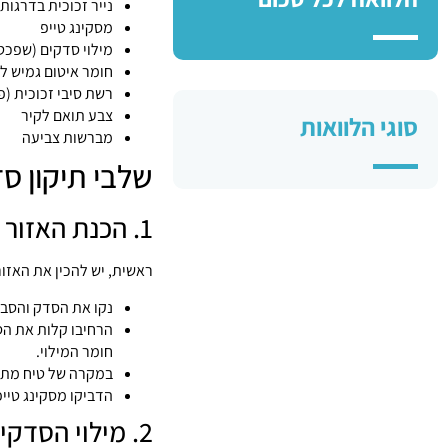
נייר זכוכית בדרגות
מסקינג טייפ
מילוי סדקים (שפכטל
חומר איטום גמיש ל
רשת סיבי זכוכית (פ
צבע תואם לקיר
סוגי הלוואות
מברשות צביעה
שלבי תיקון ס
1. הכנת האזור לתיקון
ראשית, יש להכין את האזור
נקו את הסדק והסב
הרחיבו קלות את הס
חומר המילוי.
במקרה של טיח מתקל
הדביקו מסקינג טייפ
2. מילוי הסדקים