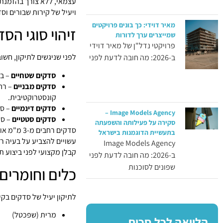
עצמאי, ללא צורך בהזמנת 
ויעיל של קירות שבורים וסד
מאיר דוידי: כך בונים פרויקטים
זיהוי סוגי הס
שמייצרים ערך לדורות
פרויקטי נדל"ן של מאיר דוידי
לפני שניגשים לתיקון, חשו
ב-2026: מה חובה לדעת לפני
סדקים שטחיים
– בד
סדקים מבניים
– רחב
קונסטרוקטיבית.
סדקים דינמיים
– סד
Image Models Agency –
סדקים סטטיים
– סד
סקירה על פעילותה והשפעתה
סדקים רחב
בתעשיית הדוגמנות בישראל
עשויים להצביע על בעיה רצ
Image Models Agency
קבלן מקצועי לפני ביצוע ת
ב-2026: מה חובה לדעת לפני
שפונים לסוכנות
כלים וחומרים
לתיקון יעיל של סדקים בקי
מרית (שפכטל)
הלוואה לכל סכום