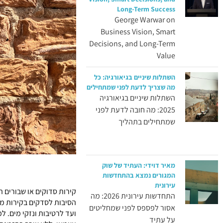
Long-Term Success
George Warwar on
Business Vision, Smart
Decisions, and Long-Term
Value
השתלות שיניים בגיאורגיה: כל
מה שצריך לדעת לפני שמתחילים
השתלות שיניים בגיאורגיה
2025: מה חובה לדעת לפני
שמתחילים בתהליך
מאיר דוידי: העתיד של שוק
המגורים נמצא בהתחדשות
עירונית
קירות סדוקים או שבורים ה
התחדשות עירונית 2026: מה
הסיבות לסדקים בקירות מגו
אסור לפספס לפני שמחליטים
ועד לרטיבות ונזקי מים. ל
על עתיד