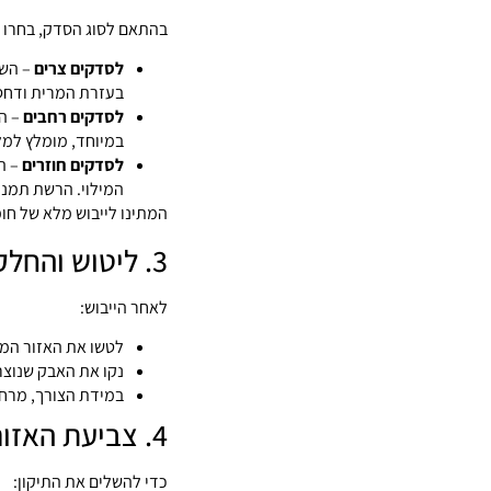
בהתאם לסוג הסדק, בחרו 
לסדקים צרים
– השת
בעזרת המרית ודחסו
לסדקים רחבים
– ה
במיוחד, מומלץ למל
לסדקים חוזרים
– הנ
המילוי. הרשת תמנע
המתינו לייבוש מלא של חומר המי
3. ליטוש והחלקה
לאחר הייבוש:
לטשו את האזור המתו
נקו את האבק שנוצר
במידת הצורך, מרחו
4. צביעת האזור המתוקן
כדי להשלים את התיקון: