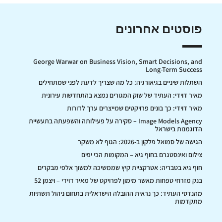
פוסטים אחרונים
George Warwar on Business Vision, Smart Decisions, and
Long-Term Success
השתלות שיניים בגיאורגיה: כל מה שצריך לדעת לפני שמתחילים
מאיר דוידי: העתיד של שוק המגורים נמצא בהתחדשות עירונית
מאיר דוידי: כך בונים פרויקטים שמייצרים ערך לדורות
Image Models Agency – סקירה על פעילותה והשפעתה בתעשיית
הדוגמנות בישראל
הגישה של סמואל פלקון ב-2026: הגוף לא משקר
צילום ואינסטגרם בחוף גיא – המקומות הכי יפים
חוף גיא בטבריה: אטרקציית קיץ שממשיכה למשוך אלפי מבקרים
בנק מזרחי טפחות מאשר מימון לפרויקט של מאיר דוידי – ויצמן 52
מהנדסי העתיד: כך נראית ההובלה הישראלית בתחום ניהול תשתיות
מתקדמות