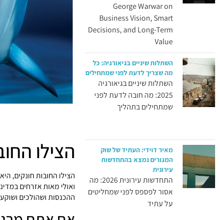
George Warwar on
Business Vision, Smart
Decisions, and Long-Term
Value
השתלות שיניים בגיאורגיה: כל
מה שצריך לדעת לפני שמתחילים
השתלות שיניים בגיאורגיה
2025: מה חובה לדעת לפני
שמתחילים בתהליך
הצילו החוב
מאיר דוידי: העתיד של שוק
המגורים נמצא בהתחדשות
עירונית
הצילו החובות חונקים, הי
התחדשות עירונית 2026: מה
ואולי מאות אזרחים במדינ
אסור לפספס לפני שמחליטים
ההכנסות ושהולכים ושוקעים
על עתיד
אם אתם מרגיש