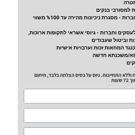
מטרה
ת למסורבי בנקים
נכיון צ'קים לחברות - מסגרת ניכיונות מהירה עד %100 משווי
עסקים וחברות - גיוסי אשראי לתקופות ארוכות,
ת וביטול שעבודים
כנגד המחאות זכות וערבויות אישיות
תא/משכנתא חדשה
קים
ת וללא התחייבות. גיוס על בסיס הצלחה בלבד, חיתום
שעות