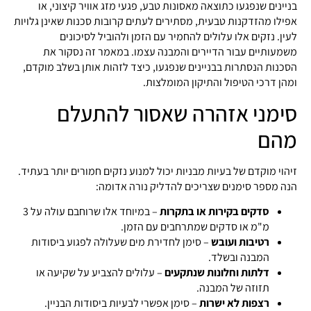
בניינים שנפגעו כתוצאה מאסונות טבע, פגעי מזג אוויר קיצוני, או
אפילו מהזדקנות טבעית, מסתירים לעתים קרובות סכנות שאינן גלויות
לעין. נזקים אלו עלולים להחמיר עם הזמן ולהוביל לסיכונים
משמעותיים עבור הדיירים והמבנה עצמו. במאמר זה נסקור את
הסכנות הנסתרות בבניינים שנפגעו, כיצד לזהות אותן בשלב מוקדם,
ומהן דרכי הטיפול והתיקון המומלצות.
סימני אזהרה שאסור להתעלם
מהם
זיהוי מוקדם של בעיות מבניות יכול למנוע נזקים חמורים יותר בעתיד.
הנה מספר סימנים שצריכים להדליק נורה אדומה:
סדקים בקירות או בתקרות
– במיוחד אלו שרוחבם עולה על 3
מ"מ או סדקים שמתרחבים עם הזמן.
רטיבות ועובש
– סימן לחדירת מים שעלולה לפגוע ביסודות
המבנה ובשלד.
דלתות וחלונות שנתקעים
– עלולים להצביע על שקיעה או
תזוזה של המבנה.
רצפות לא ישרות
– סימן אפשרי לבעיות ביסודות הבניין.