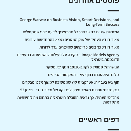
פוסטים אחרונים
George Warwar on Business Vision, Smart Decisions, and
Long-Term Success
השתלות שיניים בגיאורגיה: כל מה שצריך לדעת לפני שמתחילים
מאיר דוידי: העתיד של שוק המגורים נמצא בהתחדשות עירונית
מאיר דוידי: כך בונים פרויקטים שמייצרים ערך לדורות
Image Models Agency – סקירה על פעילותה והשפעתה בתעשיית
הדוגמנות בישראל
הגישה של סמואל פלקון ב-2026: הגוף לא משקר
צילום ואינסטגרם בחוף גיא – המקומות הכי יפים
חוף גיא בטבריה: אטרקציית קיץ שממשיכה למשוך אלפי מבקרים
בנק מזרחי טפחות מאשר מימון לפרויקט של מאיר דוידי – ויצמן 52
מהנדסי העתיד: כך נראית ההובלה הישראלית בתחום ניהול תשתיות
מתקדמות
דפים ראשיים