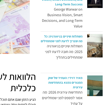
Long-Term Success
George Warwar on
Business Vision, Smart
Decisions, and Long-Term
Value
השתלות שיניים בגיאורגיה: כל
מה שצריך לדעת לפני שמתחילים
השתלות שיניים בגיאורגיה
2025: מה חובה לדעת לפני
שמתחילים בתהליך
הלוואות לע
מאיר דוידי: העתיד של שוק
המגורים נמצא בהתחדשות
כלכלית
עירונית
התחדשות עירונית 2026: מה
אסור לפספס לפני שמחליטים
הגיע הזמן שגם אתם תוכלו
על עתיד
תוכלו לפתוח עסק עצמאי מ