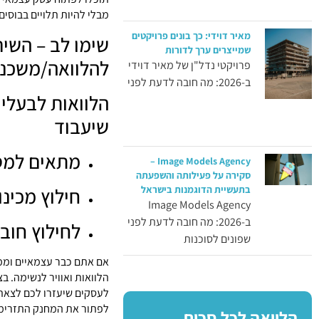
מבלי להיות תלויים בבוסי
מאיר דוידי: כך בונים פרויקטים
שימו לב – השיר
שמייצרים ערך לדורות
להלוואה/משכנת
פרויקטי נדל"ן של מאיר דוידי
ב-2026: מה חובה לדעת לפני
שיעבוד
מתאים למסו
Image Models Agency –
סקירה על פעילותה והשפעתה
בתעשיית הדוגמנות בישראל
חילוץ מכינו
Image Models Agency
ב-2026: מה חובה לדעת לפני
לחילוץ חוב
שפונים לסוכנות
אם אתם כבר עצמאיים וממש
הלוואות ואוויר לנשימה. ב
לעסקים שיעזרו לכם לצאת 
לפתור את המחנק התזרימי
הלוואה לכל סכום