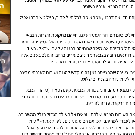
וס, מבנה הצבא ואגפיו השונים.
חת הלוואה דרכנו, שמתאימה לכל חייל סדיר, חייל משוחרר ואפילו
ילים כיום הם דור העתיד שלנו. חייהם בתקופת השרות הצבאי
האימונים, השמירות, היציאות הקצרות הביתה אל המשפחה וחוסר
יום לימודיהם את מיטב שנותיהם בהגנה על עם ישראל . בעוד
ות אינו חובה בצבא המדינה, צעירים ברחבי העולם בשנים אלה,
אל הטיולים בעולם ומתחילים את החיים הבוגרים.
ר וצעירה שמתגייסת זמן זה מוקדש להגנה ושירות לאזרחי מדינת
או לטיול נדחה בשנתיים שלוש.
סף נמנעת מהם והמשכורת הצבאית קטנה מאוד (כי הרי הצבא
ירות ). לצערנו בזמננו אנו משכורת צבאית נחשבת כבדיחה כדי
פונים בבקשת עזרה להורים.
את השירות הצבאי שלהם ויוצאים אל העולם הגדול בגלל המשכורת
 לעבוד למחיתם ולכן אם הם מעוניינים , לטייל את ה- " טיול
הכי טוב אחרי השחרור לגשת אל ההורים ולהגיד אני נוסע. אבל
י לממן את הטיול הנכסף. אז החלטתם לעבוד מספר חודשים כדי