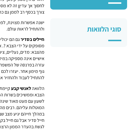
לחסוך אך עדיןן זה לא מספ
צורך בכסף רב לממן גם כרט
ישנה אפשרות מצוינת, לפנ
סוגי הלוואות
ולהתחיל לראות עולם.
חיילים בסדיר
גם הם יכולי
מסופקים על ידי הצבא ?. א
מהצבא: מדים, נעליים, ציו
אישיים אינה מספיקה במידה
עזרה בפרנסה של המשפחה.
גוף מימון אחר. יעזרו לכ
להתחיל לעבוד ולהחזיר את
הלוואה
לאנשי קבע
קיימת 
הצבא וממשיכים בשרות המ
לשעון עם מעט מאוד שינה
המוטלות עליהם. רבים מה
במהלך חייהם יגיע מצב שב
חייל סדיר אבל גם חייל בק
לגשת בהעדר הממון הרצוי 