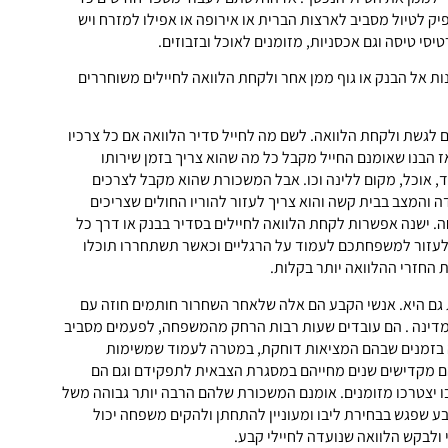
יק לטיול מסביב לארצות הברית או אירופה או אפילו למזרח ויש
יסי טיסה וגם אכסניות, מזומנים לאוכל ובזבוזים.
ות אל הבנק או גוף ממן אחר ולקחת הלוואה לחיילים משוחררים
ם לגשת ולקחת הלוואה. לשם מה לחייל סדיר הלוואה אם כל צרכיו
ז הבנו שאומנם החייל מקבל כל מה שהוא צריך בזמן שירותו
ד, אוכל, מקום ללינה וכו. אבל המשכורת שהוא מקבל לצרכים
 והמצב בבית קשה והוא צריך לעזור להוריו החולים שצריכים
 ישנה אפשרות לקחת הלוואה לחיילים בסדיר בבנק או דרך כל
ם לעזור למשפחתכם לעמוד על הרגליים וכאשר תשתחררו תוכלו
 החזרי ההלוואה יותר בקלות.
גם היא. אנשי הקבע הם אלה שלאחר השחרור חותמים חוזה עם
דינה . הם עובדים שעות רבות הרחק מהמשפחה, לפעמים מסביב
 בזמנים שבהם המציאות דוחקת, במטרה לעמוד שמשימות
ם מקדישים שנים מחייהם במסגרת הצבאית לתפקידם וגם הם
ו יצטרכו מזומנים. אומנם המשכורת שלהם הרבה יותר גבוהה משל
בע שפגש בבחירת ליבו ומעוניין להתחתן ולהקים משפחה יכול
ולבקש הלוואה שנועדה לחיילי קבע.