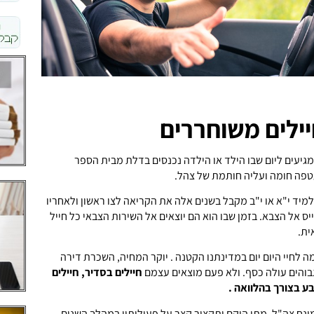
יילים משוחררים
גיעים ליום שבו הילד או הילדה נכנסים בדלת מבית הספר
טפה חומה ועליה חותמת של צהל.
מיד י"א או י"ב מקבל בשנים אלה את הקריאה לצו ראשון ולאחריו
יס אל הצבא. בזמן שבו הוא הם יוצאים אל השירות הצבאי כל חייל
ית.
 לחיי היום יום במדינתנו הקטנה . יוקר המחיה, השכרת דירה
בוהים עולה כסף. ולא פעם מוצאים עצמם
חיילים בסדיר, חיילים
ע בצורך בהלוואה .
נח צה"ל, מתי הוקם ותקציר קצר על פעולותיו במהלך השנים.