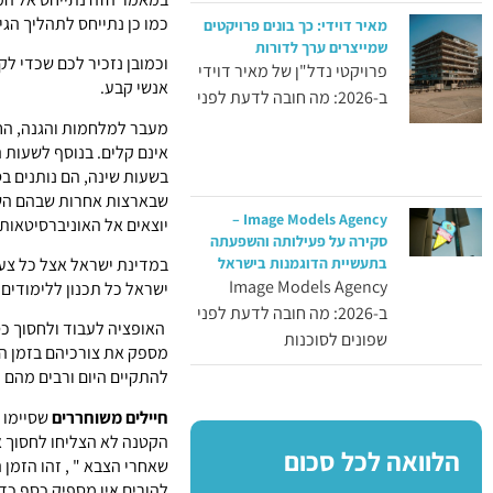
כמו כן נתייחס לתהליך הגי
מאיר דוידי: כך בונים פרויקטים
שמייצרים ערך לדורות
וכמובן נזכיר לכם שכדי לק
פרויקטי נדל"ן של מאיר דוידי
אנשי קבע.
ב-2026: מה חובה לדעת לפני
מעבר למלחמות והגנה, החי
אינם קלים. בנוסף לשעות 
בשעות שינה, הם נותנים בס
שבארצות אחרות שבהם השיר
Image Models Agency –
יוצאים אל האוניברסיטאות 
סקירה על פעילותה והשפעתה
במדינת ישראל אצל כל צעי
בתעשיית הדוגמנות בישראל
Image Models Agency
ישראל כל תכנון ללימודים 
ב-2026: מה חובה לדעת לפני
האופציה לעבוד ולחסוך כ
שפונים לסוכנות
מספק את צורכיהם בזמן הש
להתקיים היום ורבים מהם 
חיילים משוחררים
שסיימו 
הקטנה לא הצליחו לחסוך או
הלוואה לכל סכום
שאחרי הצבא " , זהו הזמן 
להורים אין מספיק כסף כד