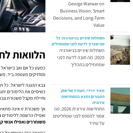
George Warwar on
Business Vision, Smart
Decisions, and Long-Term
Value
השתלות שיניים בגיאורגיה: כל
מה שצריך לדעת לפני שמתחילים
השתלות שיניים בגיאורגיה
הלוואות לח
2025: מה חובה לדעת לפני
שמתחילים בתהליך
כמעט כל אם ואב בישראל מ
ומחזיקים מעטפה ביד. מע
צבא ההגנה לישראל. כל תל
מאיר דוידי: העתיד של שוק
כשיסיים את הלימודים יתגי
המגורים נמצא בהתחדשות
וחיילת מקבל משכורת צבא
עירונית
התחדשות עירונית 2026: מה
אך משכורת זו אינה מתאימה
ואפילו הרשמה ללימודים ג
אסור לפספס לפני שמחליטים
משוחררים ואפילו אנשי קב
על עתיד
במאמר הזה נתייחס אל המו