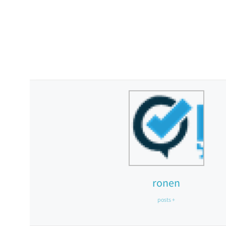
ronen
+ posts