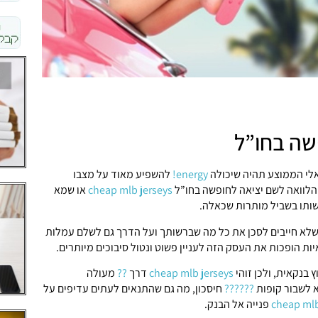
שה בחו”ל
אלי הממוצע תהיה שיכולה
energy!
להשפיע מאוד על מצבו
הלוואה לשם יציאה לחופשה בחו”ל
cheap mlb jerseys
או שמא
תו בשביל מותרות שכאלה.
שלא חייבים לסכן את כל מה שברשותך ועל הדרך גם לשלם עמלות
יות הופכות את העסק הזה לעניין פשוט ונטול סיבוכים מיותרים.
 בנקאית, ולכן זוהי
cheap mlb jerseys
דרך
??
מעולה
א לשבור קופות
??????
חיסכון, מה גם שהתנאים לעתים עדיפים על
cheap mlb
פנייה אל הבנק.