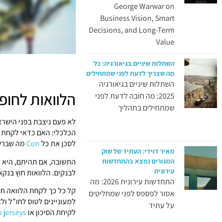
George Warwar on
Business Vision, Smart
Decisions, and Long-Term
Value
השתלות שיניים בגיאורגיה: כל
מה שצריך לדעת לפני שמתחילים
השתלות שיניים בגיאורגיה
הלוואות לחופ
2025: מה חובה לדעת לפני
שמתחילים בתהליך
לא פעם ניצבת בפני הישר
הכלכלי: האם כדאי לקחת 
לסכן את כל
Con
מה שברשו
מאיר דוידי: העתיד של שוק
התשובה, אם תהיתם, היא 
המגורים נמצא בהתחדשות
עירונית
לבנקים. הלוואות חוץ בנקא
התחדשות עירונית 2026: מה
קל כל כך לקחת הלוואה חוץ
אסור לפספס לפני שמחליטים
למעוניינים לטוס לחו”ל ול
על עתיד
לקיחת הסיכון או
 jerseys