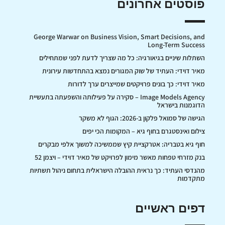
פוסטים אחרונים
George Warwar on Business Vision, Smart Decisions, and
Long-Term Success
השתלות שיניים בגיאורגיה: כל מה שצריך לדעת לפני שמתחילים
מאיר דוידי: העתיד של שוק המגורים נמצא בהתחדשות עירונית
מאיר דוידי: כך בונים פרויקטים שמייצרים ערך לדורות
Image Models Agency – סקירה על פעילותה והשפעתה בתעשיית
הדוגמנות בישראל
הגישה של סמואל פלקון ב-2026: הגוף לא משקר
צילום ואינסטגרם בחוף גיא – המקומות הכי יפים
חוף גיא בטבריה: אטרקציית קיץ שממשיכה למשוך אלפי מבקרים
בנק מזרחי טפחות מאשר מימון לפרויקט של מאיר דוידי – ויצמן 52
מהנדסי העתיד: כך נראית ההובלה הישראלית בתחום ניהול תשתיות
מתקדמות
דפים ראשיים