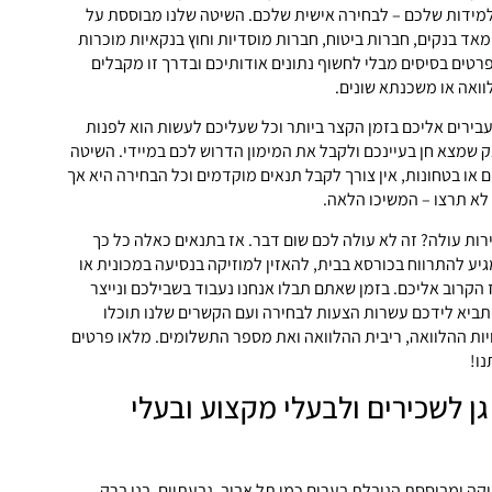
למידות שלכם – לבחירה אישית שלכם. השיטה שלנו מבוססת על
ד בנקים, חברות ביטוח, חברות מוסדיות וחוץ בנקאיות מוכרות
פרטים בסיסים מבלי לחשוף נתונים אודותיכם ובדרך זו מקבלים
ואה או משכנתא שונים.
בירים אליכם בזמן הקצר ביותר וכל שעליכם לעשות הוא לפנות
 שמצא חן בעיינכם ולקבל את המימון הדרוש לכם במיידי. השיטה
ם או בטחונות, אין צורך לקבל תנאים מוקדמים וכל הבחירה היא אך
 לא תרצו – המשיכו הלאה.
ות עולה? זה לא עולה לכם שום דבר. אז בתנאים כאלה כל כך
גיע להתרווח בכורסא בבית, להאזין למוזיקה בנסיעה במכונית או
הקרוב אליכם. בזמן שאתם תבלו אנחנו נעבוד בשבילכם ונייצר
תביא לידכם עשרות הצעות לבחירה ועם הקשרים שלנו תוכלו
ות ההלוואה, ריבית ההלוואה ואת מספר התשלומים. מלאו פרטים
נו!
ן לשכירים ולבעלי מקצוע ובעלי
תיקה ומבוססת הגובלת בערים כמו תל אביב, גבעתיים, בני ברק