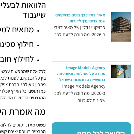
שיעבוד
מאיר דוידי: כך בונים פרויקטים
שמייצרים ערך לדורות
מתאים למסו
פרויקטי נדל"ן של מאיר דוידי
ב-2026: מה חובה לדעת לפני
חילוץ מכינו
לחילוץ חוב
Image Models Agency –
לכל אלה שמחפשים עכשיו ה
סקירה על פעילותה והשפעתה
בין כל הבנקים, לפנות לכל
בתעשיית הדוגמנות בישראל
פתרון מעולה! חברת צ'יק 
Image Models Agency
כמו תושבי כל הארץ יוכלו 
ב-2026: מה חובה לדעת לפני
המנצחים הגדולים הם הלק
שפונים לסוכנות
מה אומרת השי
פשוט מאד. זקוקים להלוואה
הלוואה לכל סכום