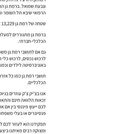
וגבעת שמואל. ברמת גן הר
הרפואי שיבא תל השומר וא
שטחה של רמת גן 13,229 דונם והיא הוקמה בשנת 1921 והוכרזה כעיר בשנת 1950.
הכלכלי-חברתי.
גם אם לתושבי רמת גן מש
לרכוש נכסים, לרכוש כלי ר
באוניברסיטה לילדים וכמוב
תושבי רמת גן כמו כל אזר
הכלכליים.
אנו בצ'יק צ'ק עוזרים בגי
זכאות הלוואה חינם והתאמ
לכם ייעוץ פיננסי בין אם א
פנסיונרים או בעלי משפחות
תפקידנו הוא לעזור לכם לה
ומצוקה רבים מאיתנו ביצעו