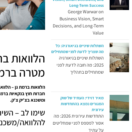
Long-Term Success
George Warwar on
Business Vision, Smart
Decisions, and Long-Term
Value
השתלות שיניים בגיאורגיה: כל
מה שצריך לדעת לפני שמתחילים
הלוואות בר
השתלות שיניים בגיאורגיה
2025: מה חובה לדעת לפני
מטרה ברמת
שמתחילים בתהליך
הלוואות ברמת גן – הלווא
חברות חוץ בנקאיות ברמת 
מאיר דוידי: העתיד של שוק
ומשכנא בצ'יק צ'ק.
המגורים נמצא בהתחדשות
עירונית
שימו לב – השיר
התחדשות עירונית 2026: מה
להלוואה/משכנת
אסור לפספס לפני שמחליטים
על עתיד