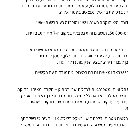
בה מאד מקומות בילוי, עסקים, מסחר, תרבות וספורט וגם מרכז
וניברסיטת בר אילן נמצאים בסמוך אליה.
ברמת גן מתגוררים למעלהמ-150,000 תושבים והיא נמצאת במקום ה-7 מתוך 10 בדירוג
כורת/הכנסה הגבוהה מהממוצע אין הדבר מנוע מתושבי העיר
כב חדישים, לצאת לחופשות ובתי מלון, לממן לימודים
ן לעבור דירה, לבצע השקעות נדל"ן ועוד.
חי ישראל נמצאים גם הם במינוס ומתמודדים עם הקשיים
וס הלוואות ומשכנתאות לכלל תושבי רמת גן – תקבלו מאיתנו בדיקת
ה של מסלולי הלוואה ללא תשלום ובמידת הצורך נשמח להעניק
תם בעלי עסקים, שכירים, חיילים, סטודנטים, רווקים, נשואים,
.
גשים מטרות וללכת לישון בשקט בלילה. אנו יודעים כי בשל לחץ
 או מבצעים ממש עכשיו טעויות בבחירות נכונות הנובעות מקשיי