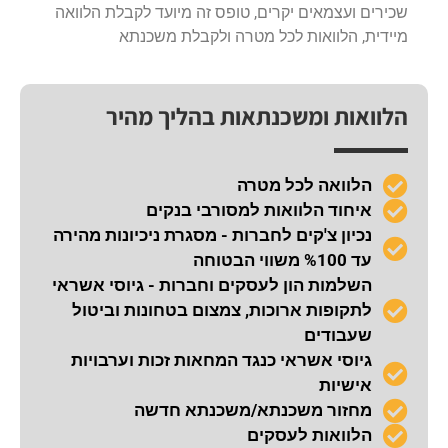
שכירים ועצמאים יקרים, טופס זה מיועד לקבלת הלוואה
מיידית, הלוואות לכל מטרה ולקבלת משכנתא
הלוואות ומשכנתאות בהליך מהיר
הלוואה לכל מטרה
איחוד הלוואות למסורבי בנקים
נכיון צ'קים לחברות - מסגרת ניכיונות מהירה
עד %100 משווי הבטוחה
השלמות הון לעסקים וחברות - גיוסי אשראי
לתקופות ארוכות, צמצום בטחונות וביטול
שעבודים
גיוסי אשראי כנגד המחאות זכות וערבויות
אישיות
מחזור משכנתא/משכנתא חדשה
הלוואות לעסקים