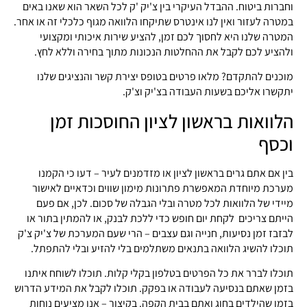
וחברות ביטוח. ההבדל העיקרי בין צ'יק 'ק לכל השאר הוא שאנו באים
במטרה לעזור ואין לנו אינטרס שתיקחו הלוואה מגוף כלכלי זה או אחר.
המטרה שלנו היא לחסוך לכם זמן, להציע שירות איכותי ומקצועי
ולהציע לכם לקבל את ההחלטות הנכונות מתוך בחירה וללא לחץ.
מוכנים להתקדם? מלאו פרטים בטופס יצירת קשר והנציגים שלנו
יתקשרו אליכם בשעות העבודה בצ'יק וצ'ק.
הלוואות בראשון לציון החוסכות זמן
וכסף
בין אם אתם גרים בראשון לציון או מזדמנים לעיר – דעו כי הקמנו
מערכת מיוחדת המאפשרת פתרונות מימון שווים וכדאיים לאישור
מיידי של הלוואות לכל מטרה ובלי הגבלה של סכום. לכן, אם פעם
הייתם צריכים לקחת יום חופש כדי ללכת לבנק, או להמתין בתור או
לבזבז זמן נסיעות, חנייה וגם עצבים – הרי שעם המערכת של צ'יק צ'ק
תוכלו להשיג הלוואה בתנאים משתלמים בלי להזיע ובלי להתפתל.
תוכלו לברר את כל הפרטים בטלפון בקלי קלות. תוכלו לשוחח איתנו
בזמן שאתם בנסיעה לעבודה או בפקק. תוכלו לקבל את המידע הדרוש
בזמן שהילדים בחוג ואתם בבית הקפה. בקיצור – אנו מציעים נוחות