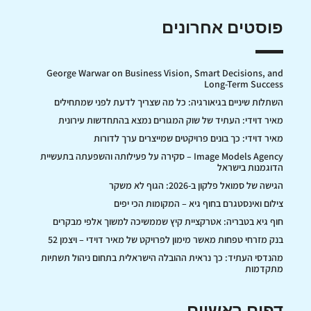
פוסטים אחרונים
George Warwar on Business Vision, Smart Decisions, and
Long-Term Success
השתלות שיניים בגיאורגיה: כל מה שצריך לדעת לפני שמתחילים
מאיר דוידי: העתיד של שוק המגורים נמצא בהתחדשות עירונית
מאיר דוידי: כך בונים פרויקטים שמייצרים ערך לדורות
Image Models Agency – סקירה על פעילותה והשפעתה בתעשיית
הדוגמנות בישראל
הגישה של סמואל פלקון ב-2026: הגוף לא משקר
צילום ואינסטגרם בחוף גיא – המקומות הכי יפים
חוף גיא בטבריה: אטרקציית קיץ שממשיכה למשוך אלפי מבקרים
בנק מזרחי טפחות מאשר מימון לפרויקט של מאיר דוידי – ויצמן 52
מהנדסי העתיד: כך נראית ההובלה הישראלית בתחום ניהול תשתיות
מתקדמות
דפים ראשיים