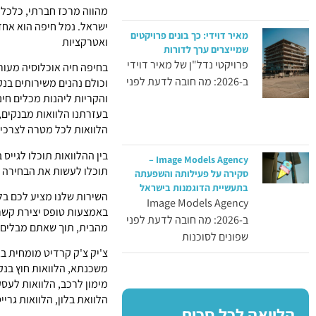
מהווה מרכז חברתי, כלכלי
ישראל. נמל חיפה הוא אחד 
מאיר דוידי: כך בונים פרויקטים
ואטרקציות
שמייצרים ערך לדורות
פרויקטי נדל"ן של מאיר דוידי
בחיפה חיה אוכלוסיה מעורב
ב-2026: מה חובה לדעת לפני
וכולם נהנים משירותים בנק
והקריות ליהנות מכלים חי
בעזרתנו הלוואות מבנקים,
הלוואות לכל מטרה לצרכים
בין ההלוואות תוכלו לגייס
Image Models Agency –
תוכלו לעשות את הבחירה ה
סקירה על פעילותה והשפעתה
בתעשיית הדוגמנות בישראל
השירות שלנו מציע לכם בל
Image Models Agency
באמצעות טופס יצירת קשר 
ב-2026: מה חובה לדעת לפני
מהבית, תוך שאתם מבלים 
שפונים לסוכנות
צ'יק צ'ק קרדיט מומחית בג
משכנתא, הלוואות חוץ בנקא
מימון לרכב, הלוואות לעסקי
הלוואת בלון, הלוואות גרייס
הלוואה לכל סכום