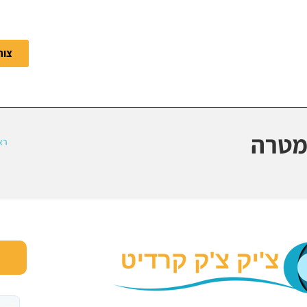
צור
 מטרה
רא