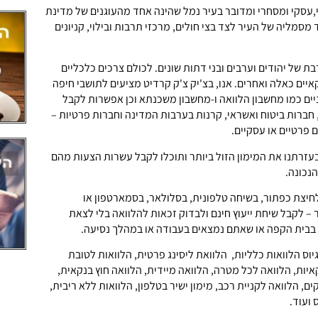
,עסקי ומסחרי ומדובר בעיר נמל שהינה אחד מהעוגנים של מדינת
מסמליה של העיר לצד בצי חולים, מרכזי תרבות ובילוי, קניונים
ת של יהודים וערבים ובני דתות שונים. לכולם צרכים כלכליים
איים כאלה ואחרים. אנו, בצ'יק צ'ק קרדיט מציעים לתושבי חיפה
ניים כמו מחשבון הלוואה ו-מחשבון משכנתא וכן אפשרות לקבל
 חברות ביטוח ואשראי, קרנות בערבות המדינה וחברות פרטיות –
 פרטיים או עסקיים.
 בעזרתנו את המימון הזול ביותר ותוכלו לקבל עשרות הצעות מהם
נכונה.
חיצת כפתור, בשיחה טלפונית, בסלולאר, בסמארטפון או
– לקבל שיחת ייעוץ חינם ולבדוק זכאות להלוואה בלי לצאת
בבית הקפה או שאתם נמצאים בעבודה או במהלך נסיעה.
יוס הלוואות כלליות, הלוואת ליסינג פרטית, הלוואות לטובת
יות, הלוואה לכל מטרה, הלוואה מיידית, הלוואה חוץ בנקאית,
ם, הלוואה לקניית רכב, מימון ישיר בטלפון, הלוואות ללא ריבית,
 ועוד.