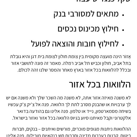
מתאים למסורבי בנק
חילוץ מכינוס נכסים
לחילוץ חובות והוצאה לפועל
אָזוֹר הינה מועצה מקומית בין צומת חולון לצומת בית דגן והיא גובלת
בתל אביב, חולון וכביש תל אביב רמלה. מאמר זה פונה לתושבי אזור
ובכלל להלוואות בכל אזור בארץ מאחר והמסר שלנו זהה לכולם.
הלוואות בכל אזור
לא משנה מאיזה אזור אתה, לא משנה מה השכר שלך ולא משנה אם יש
לך ערבויות או שהבנק מסרב לתת לך הלוואה. פנה אל צ'יק צ'ק עכשיו
בשיחה מסמארטפון, נייד או טלפון. פנה אלינו גם בהודעה בדואר
אלקטרוני וקבל מאיתנו סיוע בגיוס הלוואה בכל אזור ואזור בישראל.
ההלוואות ניתנות מגופים מוכרים, מורשים ואיתנים – בנקים, חברות
ביטוח, קרנות בערבות מדינה וחברות חוץ בנקאיות מובילות. פנה אלינו