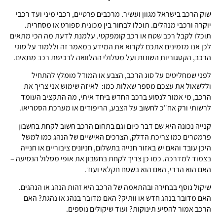
שוק הרכב בישראל מגוון ועשיר. מרכבים פרטיים, רכבי מיני ועד רכבי
יוקרה ורכבי מנהלים. תוכלו לבחור בין מכונית ספורט או מסחרית.
תוכלו לקבל רכב שטח או רכב קומפקטי. עלמנת לדעת מה הכי מתאים
לכן אנו מזמינים אתכם לקרוא את המידע במאמר זה וללמוד על סוגי
הרכב, הקטגוריות השונות ועל מסלולי ההלוואה לרכישת רכב מתאים.
לפני שמחליטים על סוג הרכב, הצבע או המודל מומלץ להתחיל
וללשאול את עצכם מספר שאלות כמו: לאיזה שימוש אני צריך את
הרכב, מי אמור לנסוע ברכב החדש ביחד איתי, מה התקציב העומד
לרשותי ורק אח"כ לחשוב על הצבע, הריפודים או מערכת הסטריאו.
קנייה נכונה היא שם דבר כיום וגם בתחום הרכב חשוב לקחת בחשבון
פרמטרים כמו צריכת הדלק, הצרכים האישיים של הנהג כמו למשל
היכן עובד והאם יש באזור חנייה בתשלום, חניונים ציבוריים או חנייה
בצמוד למדרכה. כמו כן צריך לקחת בחשבון את אופי מסלול הנסיעה –
האם הוא הררי, האם הוא בשטח חקלאי ועוד.
שיקול נוסף בבחירה ובהתאמה של הרכב היא זהות הנהג או הנהגים.
האם מדובר בנהג חדש או וותיק? האם מדובר בנהג או נהגת? האם
הרכב אמור להסיע תינוקות? ועוד שיקולים נוספים.