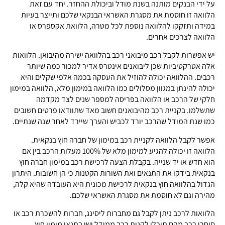
על ידי הבנקים מותנה בשנת מודל וביכולת ההחזר. יחד עם זאת
הלוואה זו חוסמת את מסגרת האשראי הבנקאי שלכם ותייצר בעיות
במידה ותזקקו להלוואה נוספת לכל מטרה, הלוואת אקספרס או
הלוואה לצרכים אחרים.
יש אפשרות לקבל רכב מיבואני רכב בהלוואה ישירה מהיבואן. הלוואות
אלה אטרקטיביות שכן ליבואנים אינטרס אדיר למכור כמה שיותר
רכבים. ההלוואה יכולה להוזיל את העסקה בכמה אלפי שקלים והיא
יכולה להינתן במגוון מסלולים כמו הלוואה במימון מלא, הלוואה במימון
חלקי של הרכב או הלוואה בפריסה למספר שנים לצד מקדמה
שתשלמו. בקניית רכב מהיבואנים חשוב מאד שתוודאו פרטים חשובים
כמו שנת המודל שהרכב יורד לכביש והערך שיירד לאחר שנה שנתיים.
אפשר לקבל הלוואה לקניית רכב במימון של חברה חוץ בנקאית.
הלוואה זו יכולה להגיע למימון מלא של 100% מעלות הרכב בין אם
הוא חדש או יד שנייה. בקבלת הצעה לרכישת רכב במימון חברה חוץ
בנקאית בידקו את התנאים ואת השורות הקטנות כי הן חשובות. היתרון
הגדול בהלוואה חוץ בנקאית לרכישת מכונית היא העובדה שהיא קלה,
מהירה וגם לא חוסמת את מסגרת האשראי שלכם.
הלוואות לרכב ניתן לקבל גם מחברות ליסינג, חברות להשכרת רכב או
סוחרי רכב מהם תוכלו לקנות רכב ממודל ישן בתנאי מימון חוץ