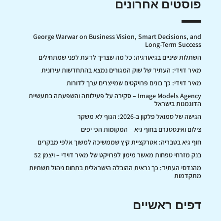
פוסטים אחרונים
George Warwar on Business Vision, Smart Decisions, and
Long-Term Success
השתלות שיניים בגיאורגיה: כל מה שצריך לדעת לפני שמתחילים
מאיר דוידי: העתיד של שוק המגורים נמצא בהתחדשות עירונית
מאיר דוידי: כך בונים פרויקטים שמייצרים ערך לדורות
Image Models Agency – סקירה על פעילותה והשפעתה בתעשיית
הדוגמנות בישראל
הגישה של סמואל פלקון ב-2026: הגוף לא משקר
צילום ואינסטגרם בחוף גיא – המקומות הכי יפים
חוף גיא בטבריה: אטרקציית קיץ שממשיכה למשוך אלפי מבקרים
בנק מזרחי טפחות מאשר מימון לפרויקט של מאיר דוידי – ויצמן 52
מהנדסי העתיד: כך נראית ההובלה הישראלית בתחום ניהול תשתיות
מתקדמות
דפים ראשיים