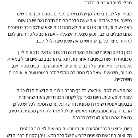
מבלי להיתקע בצידי הדרך.
עם יד על לב, חצי מהזמן שלכם אתם מבלים במכונית. בערך שעה
נסיעה עד לעבודה, עוד שעה בדרך הביתה חזרה ואם יש פגישות
באמצע היום, קניות או נסיעות לא מתוכננות יוצא שחלק ניכר מזמנכם
אתם מבלים ברכב. וכאן נשאלת השאלה – אם הרכב כל כך חשוב לכם
ומהווה מוצר כל כך שימושי נראה שאין סיבה לזלזל בו.
וכאן בדיוק הסיבה שבשנה האחרונה נרכשו בישראל כרבע מיליון
מכוניות חדשות ובשנים האחרונות זינק צי הרכב בכבישים וגדל במאות
אלפים עד מיליונים של רכבים פרטיים, אוטובוסים, רכבים מסחריים,
מוניות, משאיות ושאר כלי תחבורה מבלי להזכיר אופנועים או אופניים
חשמליים.
אם תחשבו למה יש בארץ כל כך הרבה מכוניות חדשות תגלו כמה
עובדות פשוטות. היום מאד קל לקנות רכב חדש, בעוד שהריבית
בבנקים אפסית שומרת מכונית חדשה על ערכה ומעל לכל יש כל כך
הרבה הקלות ומבצעים המאפשרים לכל אחד להחזיק מכונית פרטית,
גם אם אתה נוסע לעבודה ברכבת.
כיום, יבואני הרכב והסוכנויות המורשות מציעות לציבור הנהגים
הלוואות בתנאים מצוינים לרכישה של רכב חדש. ניתן לקנות רכב חדש