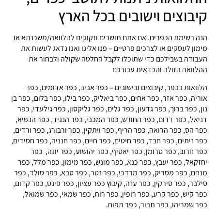
קיבוצים וישובים בכל הארץ
הנה רשימת הכפרים. אם אתם תושבים וזקוקים להלוואה/משכנתא או
מימון לעסקים או לצרכים פרטיים – פנו אלינו ואנו נדאג לעשות את
העבודה בשבילכם כדי שתוכלו לקבל החלטה שקולה ולבחור את
ההלוואה הזולה והכדאית עבורכם
הלוואות בכפר, קיבוצים ובישובים – כפר אביב, כפר אדומים, כפר
אוריה, כפר אזר, כפר אחים, כפר ביאליק, כפר בילו, כפר בלום, כפר בן
נון, כפר ברוך, כפר גדעון, כפר גלים, כפר גליקסון, כפר גילעדי, כפר
דניאל, כפר דרום, כפר החורש, כפר המכבי, כפר הנגיד, כפר הנשיא,
כפר הס, כפר הרואה, כפר הריף, כפר ויתקין, כפר ורבורג, כפר ורדים,
כפר זיתים, כפר חבד, כפר חיטים, כפר חיים, כפר חנניה, כפר חסידים,
כפר חרוב, כפר טרומן, כפר יאסיף, כפר יהושוע, כפר יונה, כפר
יחזקאל, כפר יעבץ, כפר כנא, כפר מונש, כפר מימון, כפר מלל, כפר
מנחם, כפר מסריק, כפר מרדכי, כפר נטר, כפר סבא, כפר סולד, כפר
סילבר, כפר סירקין, כפר עזה, קיבוץ כפר עציון, כפר פינס, כפר קדום,
כפר קיש, כפר קרע, כפר רופין, כפר רות, כפר שמאי, כפר שמואל,
כפר שמריהו, כפר תבור, כפר תפוח.