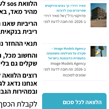
הלוו
מאיר דוידי: כך בונים פרויקטים
מהיר מאד, באיש
שמייצרים ערך לדורות
פרויקטי נדל"ן של מאיר דוידי
הריביות שאנו נ
ב-2026: מה חובה לדעת לפני
ריבית בנקאית
תנאי ההחזר נו
Image Models Agency –
והחשוב מכל, ני
סקירה על פעילותה והשפעתה
בתעשיית הדוגמנות בישראל
שקלים גם בלי 
Image Models Agency
ב-2026: מה חובה לדעת לפני
שפונים לסוכנות
אנחנו נדאג לגי
ובמהירות הגבו
הלוואה לכל סכום
לקבלת הכסף ו