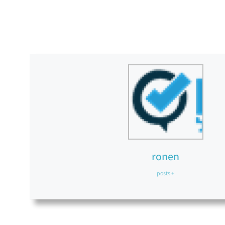
ronen
+ posts