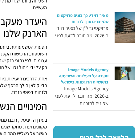
השכיחה ביותר שגורמת ליש
מעשיים.
מאיר דוידי: כך בונים פרויקטים
היעדר מעקב א
שמייצרים ערך לדורות
פרויקטי נדל"ן של מאיר דוידי
הארנק שלנו
ב-2026: מה חובה לדעת לפני
הטעות המשמעותית ביותר 
השוטפות. הרכישות הקטנות
רק על ידי ניהול נכון של הה
Image Models Agency –
סקירה על פעילותה והשפעתה
אחת הדרכים היעילות ביות
בתעשיית הדוגמנות בישראל
בדיוק לאן הולך הכסף שלכ
Image Models Agency
ולזהות דפוסי בזבוז.
ב-2026: מה חובה לדעת לפני
המינויים הנש
שפונים לסוכנות
בעידן הדיגיטלי, רובנו מנו
הלוואה לכל סכום