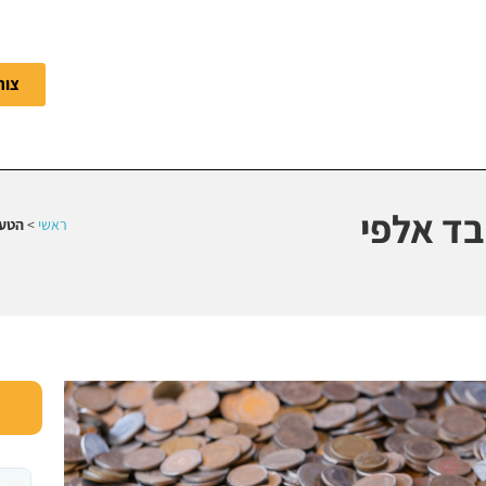
צור
ד אלפי
ראשי
>
הטעו