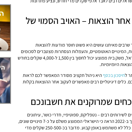
ראלים רבים לאבד אלפי שקלים מדי חודש, ונציע פתרונות
חר הוצאות – האויב הסמוי של
שרבים מאיתנו עושים היא פשוט חוסר מודעות להוצאות
, המינויים האוטומטיים, והעמלות הנסתרות מצטברים לסכומים
עצומים. לפי נתוני בנק ישראל, משק בית ממוצע יכול לחסוך בין 1,500 ל-4,000 שקלים בחודש
וצאות היומיומיות.
ר ל
חיסכון בכסף
היא ניהול תקציב מסודר המאפשר לכם לראות
ם. כלים דיגיטליים רבים מאפשרים לעקוב אחר ההוצאות בקלות
כחים שמרוקנים את חשבונכם
יים לשירותים רבים – נטפליקס, ספוטיפיי, חדרי כושר, עיתונים
מקוונים ועוד. מחקר שנערך ב-2022 הראה כי הישראלי הממוצע משלם על כ-7 מינויים שונים,
כאשר על כשליש מהם הוא כלל לא משתמש באופן קבוע. מדובר בכ-250-500 שקלים מדי