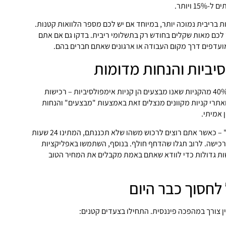
 ויותר.
ת בריבית נמוכה יותר, במיוחד אם יש לכם מספר הלוואות קטנות.
ך לכם מאות שקלים בחודש רק בתשלומי ריבית. בדקו גם אם אתם
ועדפים דרך מקום העבודה או ארגונים שאתם חברים בהם.
סיביות והנחות מדומות
הסטטיסטיקה מראה כי כ-40% מהקניות שאנו מבצעים הן קניות אימפולסיביות – רכישות
ואתרי קניות מקוונים מנצלים זאת באמצעות "מבצעים" והנחות
 אמיתי.
אמצו את "כלל 24 השעות" – כאשר אתם רוצים לרכוש משהו שלא תכננתם, המתינו 24 שעות
כישה. לרוב תגלו שהדחף חולף. בנוסף, השתמשו באפליקציות
ות גדולות כדי לוודא שאתם באמת מקבלים את המחיר הטוב
לחסוך כבר היום
ין צורך במהפכה פיננסית. התחילו בצעדים קטנים: