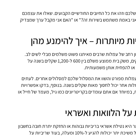
שלכם וזהו את כל החיובים החודשיים הקבועים. שאלו את עצמכם
אני באמת משתמש בשירות זה?" או "האם אני מקבל ערך שמצדיק
ת מיותרות – איך להימנע מהן
ון רחב של עמלות שרבים מאיתנו פשוט משלמים מבלי לשים לב.
לפי נתוני הפיקוח על הבנקים, משק בית ממוצע משלם בין 600 ל-1,200 שקלים בשנה על
או להפחית אותן משמעותית.
מלות מפורט והשוו את המסלול שלכם למסלולים אחרים. לעתים
ות אחר יכול לחסוך מאות שקלים בשנה. בנוסף, בדקו אפשרויות
 במיוחד אם אתם עומדים בקריטריונים כמו גיל, מעמד של חייל או
 על הלוואות ואשראי
ר היא נטילת אשראי בריביות גבוהות או החזקת יתרת חובה בחשבון
הבנק לאורך זמן. ריביות על משיכת יתר יכולות להגיע ל-10% ומעלה, בעוד שריביות על