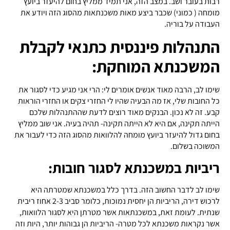
רבות בעובר ושב. במצב הזה, אני תמיד ממליץ בחום להיעזר ביועץ
מומחה ( כמוני) שכבר ביצע מאות משכנתאות מהסוג הזה ויודע את
העבודה על בוריה.
התנהלות פיננסית כתנאי לקבלת
המשכנתא המוחקת:
שימו לב, הרבה מאוד אנשים אומרים לי: הרי אני מגיע כדי לסגור את
כל החובות שלי, אז מה הבעיה שהיו לי החזרי צקים או החזרי הוראות
קבע. זה לא נכון. הבנקים מאוד רוצים לדעת שההתנהלות שלכם
הייתה תקינה, אם היא לא הייתה תקינה- תהיה בעיה. אני שוב ממליץ
בחום גדול להיעזר ביועץ מומחה להלוואות מהסוג הזה כדי לעבור את
המשוכה בשלום.
ריביות במשכנתא לסגור חובות:
שימו לב לדבר החשוב הזה. בדרך כלל במשכנתא שמטרתה היא
לרכוש דירה, הריביות הן יחסית נמוכות, כלומר סביב 2-3 אחוז ריבית
שנתית. לעומת זאת, במשכנתאות אשר מטרתן היא לסגור הלוואות,
אשר נקראות משכנתא לכל מטרה- הריביות הן גבוהות יותר, היות וזה