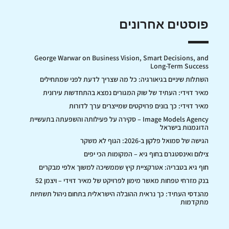
פוסטים אחרונים
George Warwar on Business Vision, Smart Decisions, and
Long-Term Success
השתלות שיניים בגיאורגיה: כל מה שצריך לדעת לפני שמתחילים
מאיר דוידי: העתיד של שוק המגורים נמצא בהתחדשות עירונית
מאיר דוידי: כך בונים פרויקטים שמייצרים ערך לדורות
Image Models Agency – סקירה על פעילותה והשפעתה בתעשיית
הדוגמנות בישראל
הגישה של סמואל פלקון ב-2026: הגוף לא משקר
צילום ואינסטגרם בחוף גיא – המקומות הכי יפים
חוף גיא בטבריה: אטרקציית קיץ שממשיכה למשוך אלפי מבקרים
בנק מזרחי טפחות מאשר מימון לפרויקט של מאיר דוידי – ויצמן 52
מהנדסי העתיד: כך נראית ההובלה הישראלית בתחום ניהול תשתיות
מתקדמות