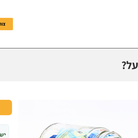
צור
על?