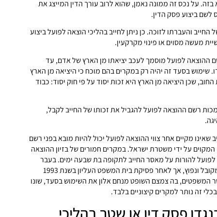
 בזה. על נכס זה ממונה נאמן, שהוא לרוב עורך הדין המייצג את
 לשם ביצוע פסק הדין.
 החייב והעברתו לזוכה. כן ניתן לחייב בהליכי הוצאה לפועל ביצוע
שיית מעשה מסוים או פינוי מקרקעין.
שם ההוצאה לפועל מוסמך לעכב יציאתו מן הארץ של אדם, עד
. שימוש בסעד זה יהיה רק במקרים בהם מוכח כי היציאה מן הארץ
וב, שכן היציאה מן הארץ היא זכות יסוד על פי חוק יסוד: כבוד
מכות רשם ההוצאה לפועל להגביל את זכותו של החייב לקבל,
גה.
יב שאינו מקיים אחר צווי ההוצאה לפועל יכול להיות מובא בפני רשם
המקוים על ידי משטרת ישראל. במקרים חמורים של בזיון ההוצאה
לפועל להורות על מאסר החייב לתקופה בת שבעה ימים. בעבר
היה סעד צו המאסר סעד מקובל ונפוץ, אך לאחר פסיקת בית המשפט העליון בשנת 1993
53 פר"ח נ. שר המשפטים, בה צמצם השופט מנחם אלון את השימוש בסעד, שונו
לי זה נותר למקרים קיצוניים בלבד.
גדו פסק דין או שטר בהליכי