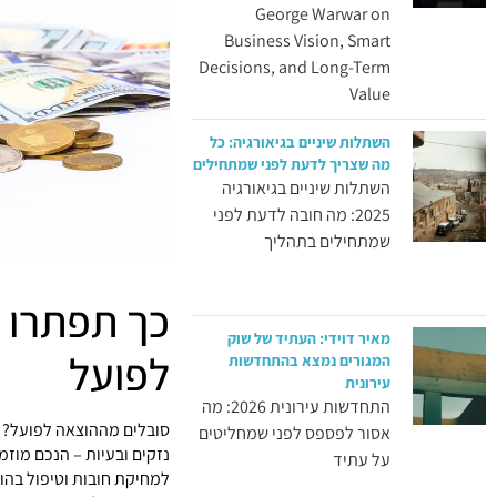
George Warwar on
Business Vision, Smart
Decisions, and Long-Term
Value
השתלות שיניים בגיאורגיה: כל
מה שצריך לדעת לפני שמתחילים
השתלות שיניים בגיאורגיה
2025: מה חובה לדעת לפני
שמתחילים בתהליך
כך תפתרו 
מאיר דוידי: העתיד של שוק
לפועל
המגורים נמצא בהתחדשות
עירונית
התחדשות עירונית 2026: מה
סובלים מההוצאה לפועל? 
אסור לפספס לפני שמחליטים
נזקים ובעיות – הנכם מוז
על עתיד
למחיקת חובות וטיפול בהוצ