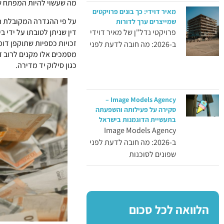
מה שעשוי להיות המפתח ש
מאיר דוידי: כך בונים פרויקטים
על פי ההגדרה המקובלת ה
שמייצרים ערך לדורות
דין שניתן לטובתו על ידי 
פרויקטי נדל"ן של מאיר דוידי
זכויות כספיות שתוקפן דו
ב-2026: מה חובה לדעת לפני
מסמכים אלו מקנים לרוב ז
כגון סילוק יד מדירה.
Image Models Agency –
סקירה על פעילותה והשפעתה
בתעשיית הדוגמנות בישראל
Image Models Agency
ב-2026: מה חובה לדעת לפני
שפונים לסוכנות
הלוואה לכל סכום