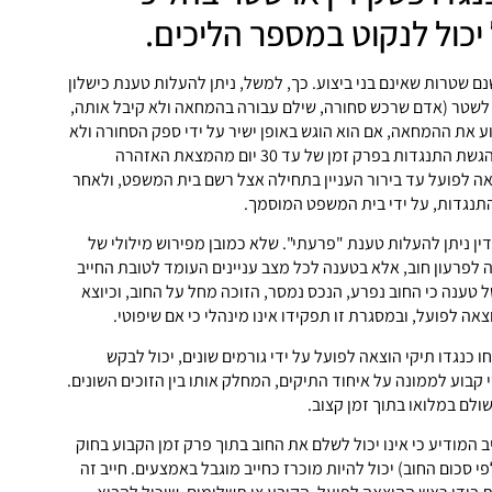
יכול לנקוט במספר הליכים.
ם שטרות שאינם בני ביצוע. כך, למשל, ניתן להעלות טענת כישלון
 לשטר (אדם שרכש סחורה, שילם עבורה בהמחאה ולא קיבל אותה,
פרוע את ההמחאה, אם הוא הוגש באופן ישיר על ידי ספק הסחורה ולא
הוסב לצד ג'). במקרה של הגשת התנגדות בפרק זמן של עד 30 יום מהמצאת האזהרה
אה לפועל עד בירור העניין בתחילה אצל רשם בית המשפט, ולאחר
תנגדות, על ידי בית המשפט המוסמך.
ין ניתן להעלות טענת "פרעתי". שלא כמובן מפירוש מילולי של
 לפרעון חוב, אלא בטענה לכל מצב עניינים העומד לטובת החייב
 טענה כי החוב נפרע, הנכס נמסר, הזוכה מחל על החוב, וכיוצא
צאה לפועל, ובמסגרת זו תפקידו אינו מינהלי כי אם שיפוטי.
 כנגדו תיקי הוצאה לפועל על ידי גורמים שונים, יכול לבקש
קבוע לממונה על איחוד התיקים, המחלק אותו בין הזוכים השונים.
ולם במלואו בתוך זמן קצוב.
ב המודיע כי אינו יכול לשלם את החוב בתוך פרק זמן הקבוע בחוק
י סכום החוב) יכול להיות מוכרז כחייב מוגבל באמצעים. חייב זה