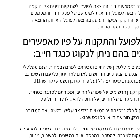
 באמצעות דיני ההוצאה לפועל. לשם קיום דינים אלו הוקמה
הוצאה לפועל, הדואגת למימושם של פסקי הדין והמסמכים
ע. החיקוק העיקרי העוסק בהוצאה לפועל הוא חוק ההוצאה
פועל והתקנות על פיו מאפשרים
ים בהם ניתן לנקוט כנגד חייב:
כסים מיטלטלין של החייב ומכירתם למרבה במחיר. ישנם מטלטלין
ן הנכסים הבסיסיים הדרושים לאדם למחייתו, כלי עבודה שערכם
בתקנות, עיטורי צה"ל (על פי חוק) וכן תשמישי קדושה[1].
קרקעין הרשומים על שמו של החייב, ומכירתם למרבה במחיר.
מגורים של החייב, על הזוכה לדאוג לו לדיור חלופי.
קול כלל נכסי החייב המצויים בידי צד שלישי כלשהו, אם המדובר
נק, חוב עתידי או כל נכס שהוא.
ש כינוס נכסים לנכס מנכסי החייב. לדוגמה מכונה שניתן להפעילה
מקום למכרה ולהסתכן בהפסד, או דירה שניתן להשכיר, מניות