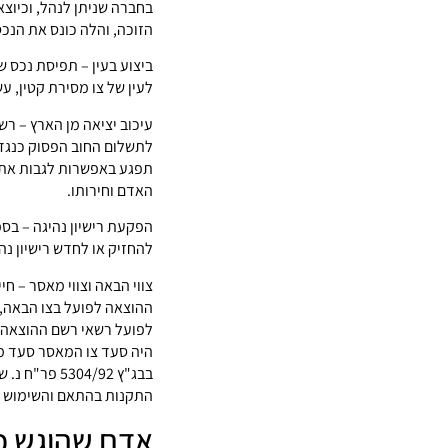
בחברה שניתן לנהל, וכיוצא
הזוכה, והלה כונס את הנכס
ביצוע בעין – תפיסת נכס של
לעין של צו מסירת קטין, ע
עיכוב יציאה מן הארץ – ר
לתשלום החוב הפסוק כנגדו
תפגע באפשרות לגבות את הח
האדם וחירותו.
הפקעת רישיון נהיגה – בס
להחזיק או לחדש רישיון נהי
צווי הבאה וצווי מאסר – חי
ההוצאה לפועל בצו הבאה, 
לפועל רשאי רשם ההוצאה 
בבג"ץ 04/92
התקנות בהתאם והשימוש בכ
אדם שהוגש כנ