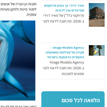
חובות הן הצרה של אנשים פ
מאיר דוידי: כך בונים פרויקטים
לסגור פינות ולתקן טעויות
שמייצרים ערך לדורות
עסקית.
פרויקטי נדל"ן של מאיר דוידי
ב-2026: מה חובה לדעת לפני
Image Models Agency –
סקירה על פעילותה והשפעתה
בתעשיית הדוגמנות בישראל
Image Models Agency
ב-2026: מה חובה לדעת לפני
שפונים לסוכנות
הלוואה לכל סכום
החוב יוצר צרות אם לא יוד