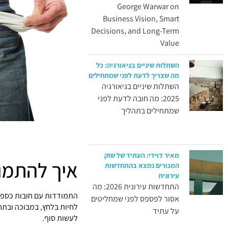
George Warwar on
Business Vision, Smart
Decisions, and Long-Term
Value
השתלות שיניים בגיאורגיה: כל
מה שצריך לדעת לפני שמתחילים
השתלות שיניים בגיאורגיה
2025: מה חובה לדעת לפני
שמתחילים בתהליך
מאיר דוידי: העתיד של שוק
איך להתמו
המגורים נמצא בהתחדשות
עירונית
התחדשות עירונית 2026: מה
התמודדות עם חובות כספי
אסור לפספס לפני שמחליטים
לחיות בלחץ, במבוכה ובתחו
על עתיד
לעשות סוף.