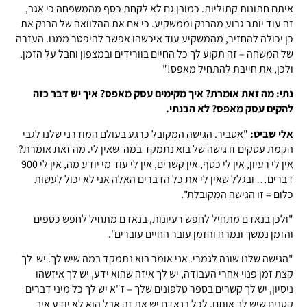
איתם חתונות קתוליות. כמובן גם לא לקחת כסף מהמשפחה כי אגב,
זה עוד יותר גרוע מהבנק וממשקיע. כי אם את ההלוואה של הבנק את
כן יכולה להחזיר, מהמשקיע עוד איכשהו אפשר להיפטר ממנו. העזרה
של המשחה – זה תקוע לך כל החיים בוורידים ובמצפון וחבל על הזמן.
ולכן, את חייבת להתחיל מאפס!"
נתי: מה זאת אומרת? איך מקימים עסק מאפס? איך יש דבר כזה
להקים עסק מאפס? לא הבנתי.
אלי שביט:
"אסביר. הגישה המקובל כרגע בעולם המודרני שלנו לגבי
הקמת עסקים זו גישה של בוא נתמקד במה שאין לי. מה זאת אומרת?
אין לי רעיון, אין לי כסף, אין קשרים, אין לי עוד מי יודע מה, אין לי 900
דברים… ובגלל שאין לי את כל הדברים האלה אני לא יכול לעשות
כלום = זו הגישה המקובלת".
"ולכן בנאדם מתחיל לחפש רעיונות, בנאדם מתחיל לחפש כספים
והזמן נמשך ונמרח והזמן עובר החיים עוברים".
"הגישה שלנו שונה לגמרי. אני אומר בוא נתמקד במה שיש לך. יש לך
קצת זמן פנוי אחרי העבודה, יש לך איזה שהוא ידע, יש לך איזשהו
ניסיון, יש לך קשרים בספר טלפונים שלך – ז"א יש לך כל מיני דברים
קטנים שיש לך אותם. לכל בנאדם יש את זה אבל הוא לא יודע איך