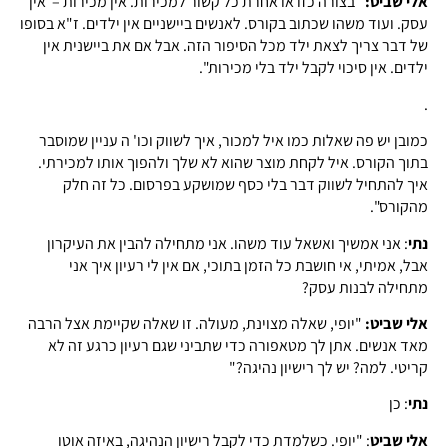
אלי שביט:
"בצורה כזו או אחרת כל קשור למכירות. אין מכירות – אין
עסק. ועוד משהו שכתוב בקורס. לאנשים ביישניים אין ילדים. ז"א בסופו
של דבר צריך לצאת ילד מכל הסיפור הזה. אבל אם את ביישנית אין
ילדים. אין סיכוי לקבל ילד בלי מכירות".
.
כמובן יש פה שאלות כמו איל למכור, איך לשווק וכו' ה עניין שמוסבר
בתוך הקורס. איל לקחת מוצר שהוא לא שלך ולהפוך אותו למכירתי.
איך להתחיל לשווק דבר בלי כסף שמושקע בפרסום. כל זה חלק
מהקורס".
נתי
: אני אמשיך ואשאל עוד משהו. אני מתחילה להבין את העיקרון
אבל, אמיתי, אי חושבת כל הזמן בתוכי, אם אין לי רעיון איך אני
מתחילה לבנות עסק?
אלי שביט:
"יופי, שאלה מצוינת, מעולה. זו שאלה שקיימת אצל הרבה
מאד אנשים. אתן לך מטאפורה כדי שתביני שגם רעיון כרגע זה לא
קריטי. למה? יש לך רישיון נהיגה?"
נתי
: כן
אלי שביט
: "יופי. כשלמדת כדי לקבל רישיון הנהיגה, באיזה אוטו