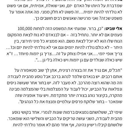
שמדברת על היותו של האדם יזם, ואני שואלת, אמיתית, אם אני פשוט
לא נולדתי להיות יזמית…זה פשוט לא חלק ממני. מה אתה אומר על
משפט שכזה? ואני מרגישה שאנשים רבים חושבים כך.
אלי שביט:
"כן, ברור. שמעתי את המשפט הזה לפחות 100,000
פעמים אם לא יותר. נתחיל בזה – אם לבנאדם לא נוח לצאת מהמקום
הנוח שלו הוא לא יוכל לצאת משם. הוא ממציא כל מיני תירוצי, בין
היתר – לא כולם נולדו להיות יזמים וגם אני לא נולדתי להיות יזם וכו'…
צריך אופי יזמי….אני אפילו צוחק על זה…צריך גן יזמות מיוחד… ז"א
שיש כאלה שנולדים עם גן יזמות ויש כאלה בלי גן….".
"תכל'ס, אם נגיד את זה בצורה רצינית, אתן לך שוב מטאפורה על
אותם רכבים. יש בנאדם שלמד לנהוג ברכב אבל נוסע מהבית לעבודה
וזה מה שהוא רוצה מהרכב. לא מעבר לזה. יש בחור אחר שעושה ניסים
ונפלאות על הכביש, יכול לעבוד על המצלמות בלי שהמצלמה מבינה
מהקרה, בקיצור נוהג בצורה יותר מתקדמת. ויש עוד אופציה שזה
שומאכר – בחור שלוקח פרסים עולמיים ומנצח את כל הנהגים".
שימי לב, ששלושתם נמצאים ברמות שונות לגמרי. אחד בקושי נוסע
מהבית לעבודה, השני עושה טריקים על הכביש והשלישי הוא שומאכר.
שלושתם קיבלו רישיון נהיגה, אף אחד מהם לא אומר נולדתי להיות