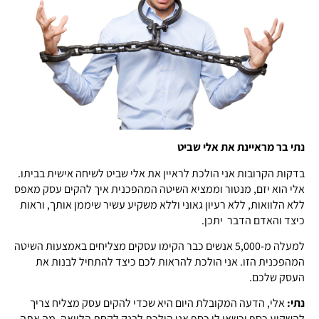
נתי בר מראיינת את אלי שביט
בדקות הקרובות אני הולכת לראיין את אלי שביט לשיחה אישית בביתו.
אלי הוא יזם, מנטור וממציא השיטה המהפכנית איך להקים עסק מאפס
ללא הלוואות, ללא רעיון גאוני וללא משקיע עשיר שיממן אותך, וראות
כיצד והאדם הדבר יתכן.
למעלה מ-5,000 אנשים כבר הקימו עסקים מצליחים באמצעות השיטה
המהפכנית הזו. אני הולכת להראות לכם כיצד להתחיל לבנות את
העסק שלכם.
נתי:
אלי, הדעה המקובלת היום היא שכדי להקים עסק מצליח צריך
להשקיע כסף וכשאי לי כסף אני הולכת לבנק לקחת הלוואה. מה אתה