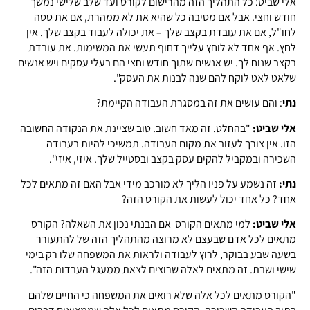
אלי שביט: כל התהליך הזה מהרישום לקורס ועד שלב שלישי נמשך
חודש וחצי. אבל אם מסיבה כל שהיא את לא ממהרת, אם את טסה
לחו"ל, אם את עובדת בקצב שלך – את יכולה לעבוד בקצב שלך. אין
לחץ. אף אחד לא לוחץ עלייך דחוף תעשי את המשימות. את עובדת
בקצב שנוח לך. יש אנשים שתוך חודש וחצי הם בעלי עסקים ויש אנשים
שלאט לאט לוקח להם שנה לבנות את העסק".
נתי
: והם עושים את זה במסגרת העבודה הקיימת?
אלי שביט:
"בהחלט. זה מאד חשוב. טוב שציינת את הנקודה החשובה
הזו. אין צורך לעזוב את מקום העבודה. תמשיכי להיות בעבודה
השכירה ובמקביל להקים עסק בקצב ובסטייל שלך. איזי, איזי".
נתי:
זה נשמע על פניו הליך לא מורכב מידי אבל האם זה מתאים לכל
אחד? כל אחד יכול לעשות את הקורס הזה?
אלי שביט:
למי מתאים הקורס אם הבנתי נכון את השאלה? הקורס
מתאים לכל אדם שבעצם לא מרוצה מהתהליך הזה של להתעורר
בשעה שבע בבוקר, לרוץ לעבודה ולראות את המשפחה שלו רק בימי
שישי ושבת. זה מתאים לאלה שרוצים לצאת ממעגל העבדות הזה".
"הקורס מתאים לכל אלה שלא רואים את המשפחה כי החיים שלהם