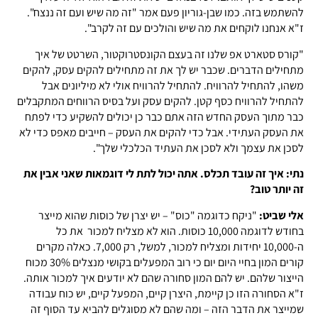
להשתמש בזה. כמו שבן-גוריון פעם אמר "זה מה שיש ועם זה ננצח".
ז"א אנחנו לוקחים את מה שיש והולכים עם זה לקרב".
"קורס סטארט אפ שלנו זה בעצם הקונסטרוקטור, השרטט של איך
מתחילים הדברים. שכבר יש לך את זה מתחילים להקים עסק, להקים
משהו, להתחיל להרוויח. להתחיל להרוויח אולי לא מיליונים אבל
להתחיל להרוויח כסף קטן. להקים עסק ועל בסיס הרווחים המתקבלים
כבר מתוך העסק החדש הזה אתם כבר כן יכולים להשקיע כדי לפתח
את העסק העתידי. אבל כדי להקים את העסק – חייבים מאפס כדי לא
לסכן את עצמך ולא לסכן את העתיד הכלכלי שלך".
נתי: איך זה עובד תכלס. אתה יכול לתת לי דוגמאות שאני אבין את
זה יותר טוב?
אלי שביט:
"ניקח כדוגמה "כוס" – יש יצרן של כוסות שהוא מייצר
בחודש לדוגמה 10,000 כוסות. הוא לא מצליח למכור את כל
ה-10,000 יחידות ומצליח למכור, למשל, רק 7,000. כאלה מקרים
קורים המון בחיי היום יום כי רוב המפעלים בקושי מנצלים 30% מכוח
הייצור שלהם. יש להם המון סחורה שהם לא יודעים איך למכור אותה.
ז"א הסחורה הזו כן קיימת, היצרן קיים, המפעל קיים, יש כוח עבודה
שמייצר את הדבר הזה – ומה שהם לא מסוגלים להביא עד הסוף זה