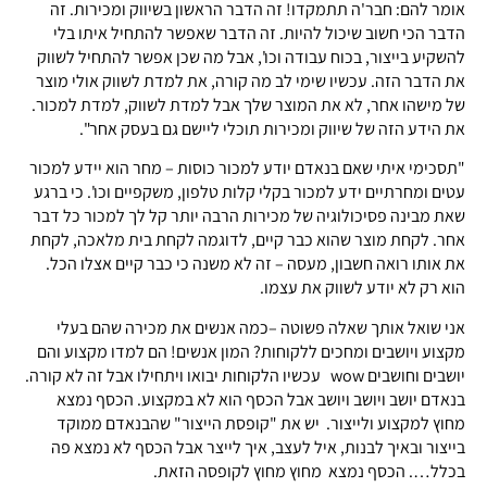
אומר להם: חבר'ה תתמקדו! זה הדבר הראשון בשיווק ומכירות. זה
הדבר הכי חשוב שיכול להיות. זה הדבר שאפשר להתחיל איתו בלי
להשקיע בייצור, בכוח עבודה וכו', אבל מה שכן אפשר להתחיל לשווק
את הדבר הזה. עכשיו שימי לב מה קורה, את למדת לשווק אולי מוצר
של מישהו אחר, לא את המוצר שלך אבל למדת לשווק, למדת למכור.
את הידע הזה של שיווק ומכירות תוכלי ליישם גם בעסק אחר".
"תסכימי איתי שאם בנאדם יודע למכור כוסות – מחר הוא יידע למכור
עטים ומחרתיים ידע למכור בקלי קלות טלפון, משקפיים וכו'. כי ברגע
שאת מבינה פסיכולוגיה של מכירות הרבה יותר קל לך למכור כל דבר
אחר. לקחת מוצר שהוא כבר קיים, לדוגמה לקחת בית מלאכה, לקחת
את אותו רואה חשבון, מעסה – זה לא משנה כי כבר קיים אצלו הכל.
הוא רק לא יודע לשווק את עצמו.
אני שואל אותך שאלה פשוטה –כמה אנשים את מכירה שהם בעלי
מקצוע ויושבים ומחכים ללקוחות? המון אנשים! הם למדו מקצוע והם
יושבים וחושבים wow עכשיו הלקוחות יבואו ויתחילו אבל זה לא קורה.
בנאדם יושב ויושב ויושב אבל הכסף הוא לא במקצוע. הכסף נמצא
מחוץ למקצוע ולייצור. יש את "קופסת הייצור" שהבנאדם ממוקד
בייצור ובאיך לבנות, איל לעצב, איך לייצר אבל הכסף לא נמצא פה
בכלל…. הכסף נמצא מחוץ מחוץ לקופסה הזאת.