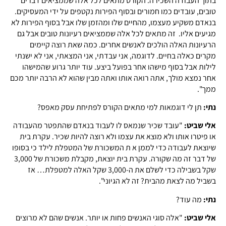
בתוך העבודה השכירה. הקורס מתאים לכל אלה שממציאים דברים
טובים, עובדים כמו חמורים ובסוף הפירות נקטפים על ידי המעסיקים.
בנאדם משקיע מעצמו, מהחיים שלו ומהזמן שלו אבל בסוף הפירות לא
מגיעים אליו. זה מתאים לכל אלה שממציאים רעיונות טובים אבל גם
הרעיונות האלה הולכים לאנשים אחרים. כמה שאת רוצה קיימים
מקרים כאלה בחיים. לדוגמה, אני עבדתי, אני המצאתי, אני לא ישנתי
לילות אבל בסוף מישהו אחר בפועל ביצע. עוד יותר גרוע שהמישהו
אחר נמצא מולך, אתה רואה אותו ואתה מבין שהוא לא הרבה יותר מכם
ממך".
נתי:
תן לי דוגמאות למי מתאים הקורס לפתיחת עסק מאפס?
אלי שביט:
"עובד שכיר שנמאס לו לעבוד בנאדם שהתפטר מהעבודה
או פיטרו אותו ולא מוצא את עצמו ולא רוצה להיות שכיר. עקרת בית
שיוצאת לעבודה כדי לממן א ת המשכורת של המטפלת לילד כי בסופו
של דבר זה מה שקורה. עקרת בית יוצאת, מקבלת משכורת של 3,000
שקל בשבילה כדי לשלם את ה-3,000 שקל האלה למטפלת… אז
בשביל מה לצאת מהבית? זה לא הגיוני".
נתי:
מה עוד?
אלי שביט:
"אלה סוגי האנשים פחות או יותר. אנשים שהם לא מרוצים