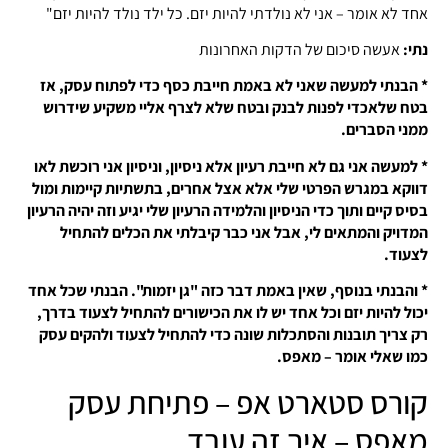
אחד לא אומר – אני לא נולדתי להיות יזם. כל ילד נולד להיות יזם"
נתי:
אעשה סיכום של הדקות האחרונות
* הבנתי למעשה שאני לא באמת חייבת כסף כדי לפתוח עסק, אז
בטח שלאכדי לפנות לבנק ובטח שלא לצרף אליי משקיע שידרוש
ממני הסברים.
* למעשה אני גם לא חייבת רעיון אלא ניסיון, וניסיון אני רוכשת לאו
דווקא במגרש הפרטי שלי אלא אצל אחרים, בתשתיות קיימות ומול
בסיס קיים ותוך כדי הניסיון והלמידה הרעיון שלי יגיע וזה יהיה הרעיון
המדויק והמתאים לי, אבל אני כבר קיבלתי את הכלים להתחיל
לצעוד.
* והבנתי בנוסף, שאין באמת דבר כזה "גן יזמות". הבנתי שכל אחד
יכול להיות יזם וכל אחד יש לו את הכישורים להתחיל לצעוד בדרך,
רק צריך תובנות והסתכלות שונה כדי להתחיל לצעוד ולהקים עסק
כמו שאלי אומר – מאפס.
קורס סטארט אפ – פתיחת עסק
מאפס – איך זה עובד