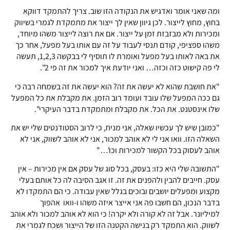
ומה שאני אומר ואדגיש את הנקודה הזו שוב. צריך להתמקד דווקא
בחוץ, מחוץ לייצור. לכן גיוון שאין לך ייצור את מתמקדת לגמרי בשיווק
ומכירות ולא מבזבזת זמן על ייצור. אם את רוצה לייצור משהו מיוחד,
משהו ספציפי, קודם תנסי לעבוד על זה עם אותו בעל מפעל, אחר כך
את באה לאותו בעל מפעל ואומרת לו תוסיף לי בבקשה 1,2,3, תעשה
לי פה קישוט כזה וכזה… ואני יודעת איך למכור את זה פי 2".
"את חושבת שהוא לא יעשה את זה? הוא יעשה את זה בשמחה רבה כי
גם ככה המפעל שלו עובד ועומד רוב הזמן. את מקבלת את כל המפעל
שלו אינסטנט. את הכל. את מקבלת ומתמקדת בדבר העיקרי".
"כמובן שיש לך עכשיו שאלה, אני מניח, כי לרוב הסטודנטים שלי יש את
השאלה הזו. וואו אני לי לא אוהב למכור, אני לא אוהב לשווק, אני לא
אוהב לעסוק בכל הקשור למכירות וכו'…"
"התשובה שלי היא כזו: בעסק, בכל סוג של עסק אם אין מכירות – אין
עסק. חייבים להבין ולהפנים את זה. זו אגב הסיבה לה כל אותם בעלי
מקצוע ומפעלים יושבים ובוכים בגלל שאין עבודה. כי הם התמקדו לא
בדבר הנכון, הם חשבו פה אני אייצר איזה משהו ו-וואו אהפוך
למיליונר. אבל זה לא קורה ולא יקרה! כי הוא לא אוהב למכור ולא אוהב
לשווק. הוא התמקד רק בנישה הקטנה הזו של הייצור ושכח לגמרי את