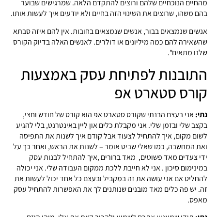
מהחיים הנוכחיים שלהם ורוצים להתקדם הלאה. שמרגישים שבוער
בהם משהו, שרוצים את השינוי הזה בחיים ולא יודעים איך לעשות אותו.
אנשים שנמצאים בבור, אנשים שנמצאים בחובות. אין להם איזה סבתא
שהשאירה להם כמה מיליונים או דולרים. לאנשים האלה בדיוק הקורס
שלנו מתאים".
התובנות לפתיחת עסק באמצעות
קורס סטארט אפ
נתי:
אני בעצם הבנתי שקורס סטארט אפ הוא קורס של חודש וחצי,
בקצב שלי ובזמן שלי. אני מקבלת כלים און ליין באינטרנט, בלי להגיע
לשום מקום, איך להתחיל לצעוד אבל קודם איך לשנות את התפיסה
ואת המחשבה, כמו שאלי שביט אומר – לשנות את הראש, ואחר כך על
ידי צעדים מאד פשוטים, מאד ברורים ,איך להתחיל לבנות עסק
במינימום סיכון . אני לא חייבת ללכת ממקום העבודה שלי. אני יכולה
להחליט אם אני עושה את זה במקביל ובעצם כל אחד יכול לעשות את
זה. יש פה כלים מאד מובנים שנותנים לך את האפשרות להתחיל עסק
מאפס.