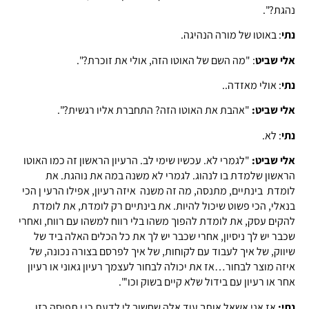
נהגת?".
נתי
: באוטו של מורה הנהיגה.
אלי שביט
: "מה השם של האוטו הזה, אולי את זוכרת?".
נתי
: אולי מאזדה..
אלי שביט:
"אהבת את האוטו הזה? התחברת אליו רגשית?".
נתי
: לא.
אלי שביט:
"לגמרי לא. עכשיו שימי לב. הרעיון הראשון זה כמו האוטו
הראשון שלמדת בו לנהוג. לגמרי לא משנה במה את נוהגת. את
לומדת בינתיים, מתנסה, מה זה משנה איזה רעיון, אפילו הרעי ן הכי
בנאלי, הכי פשוט שיכול להיות. את בינתיים רק לומדת, את לומדת
להקים עסק, את לומדת להפוך משהו בלי רווח למשהו עם רווח, ואחרי
שכבר יש לך ניסיון, אחרי שכבר יש לך את כל הכלים האלה ביד של
שיווק, של איך לעבוד עם לקוחות, של איך לפרסם בצורה נכונה, של
איזה מוצר לבחור…אז את יכולה לבחור לעצמך רעיון גאוני או רעיון
אחר או רעיון עם בידול שלא קיים בשוק וכו'".
נתי:
אז אני אשאל אותך עוד אלה שחשוב לי לדעת כי י תפיסה כזו