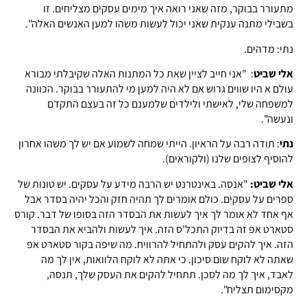
מתעורר בבוקר, מזה שאני רואה איך מימים עסקים מצליחים. זו
בשבילי מתנה ענקית שאני יכול לעשות משהו למען האנשים האלה".
נתי: מדהים.
אלי שביט
: "אני חייב לציין שאת כל המתנות האלה שקיבלתי מבורא
עולם א היו שווים גרוש אם לא היה למען מי להתעורר בבוקר. הכוונה
למשפחה שלי, לאישתי ולילדים שלמענם כל זה בעצם התקדם
ונעשה".
נתי
: תודה רבה על הראיון. הייתי שמחה לשמוע אם יש לך משהו אחרון
להוסיף לצופים שלנו (ולקוראים).
אלי שביט:
"אנסה. באינטרנט יש הרבה מידע על עסקים. יש טונות של
ספרים על עסקים. כולם אומרים לך תהיה חזק והכל יהיה בסדר אבל
אף אחד לא אומר לך איך לעשות את הבסדר הזה בסופו של דבר. קורס
סטארט אפ זה בדיוק התכל'ס הזה. איך לעשות ולהביא את הבסדר
הזה. איך להקים עסק ולהתחיל להרוויח. מה שיפה בקור סטארט אפ
שאתה לא לוקח שום סיכון. כי אתה לא לוקח הלוואות, אין לך מה
לאבד, איך לך מה לסכן. תתחיל להקים את העסק שלך, תנסה,
מקסימום תצליח".