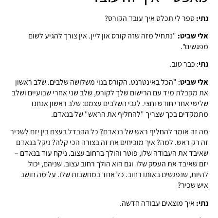
נתי:
ספר לי תכלס איך עובד הקורס?
אלי שביט:
"נתחיל מזה שזה קורס און ליין. אין צורך להגיע לשום
מפגשים".
נתי
: כבר טוב.
אלי שביט
: "הכל באינטרנט. הקורס בנוי משלושה שלבים. שלב ראשון
את מקבלת מיד עם הרישום שלך לקורס, שלב שני אחרי שבועיים ושלב
שלישי אחרי חודש וחצי. לגבי השלבים עצמם: שלב ראשון אנחנו
מתמקדים בכך שצריך "להחליף את הראש" של בנאדם.
מה זה אומר להחליף ראש של בנאדם? כל ההבדל בעצם בין יזם לשכיר
זה רק ראש. למה? איך מוכיחים את זה בצורה הכי קלה? ניקל בנאדם
שאיבד את העבודה שלו, פוטר והולך ברחוב עצוב. ניקח עוד בנאדם –
יזם שאיבד את העסק שלו וגם הוא הולך רחוב עצוב. שניהם, יכול
להיות, שנפגשים באותו רחוב. כל אחד במחשבות שלו. על מה חושב
איש שכיר?
נתי:
איך מוצאים עבודה חדשה.