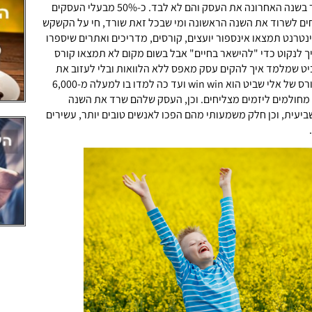
עצמאים רבים נאלצו לסגור בשנה האחרונה את העסק והם לא לבד. כ-50% מבעלי העסקים
ים לשרוד את השנה הראשונה ומי שבכל זאת שורד, חי על הקשקש
נטרנט תמצאו אינספור יועצים, קורסים, מדריכים ואתרים שיספרו
ך לנקוט כדי "להישאר בחיים" אבל בשום מקום לא תמצאו קורס
ט שמלמד איך להקים עסק מאפס ללא הלוואות ובלי לעזוב את
מקום העבודה הנוכחי! הקורס של אלי שביט הוא win win ועד כה למדו בו למעלה מ-6,000
 מחולמים ליזמים מצליחים. וכן, העסק שלהם שרד את השנה
יעית, וכן חלק משמעותי מהם הפכו לאנשים טובים יותר, עשירים