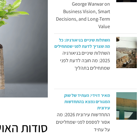
George Warwar on
Business Vision, Smart
Decisions, and Long-Term
Value
השתלות שיניים בגיאורגיה: כל
מה שצריך לדעת לפני שמתחילים
השתלות שיניים בגיאורגיה
2025: מה חובה לדעת לפני
שמתחילים בתהליך
מאיר דוידי: העתיד של שוק
המגורים נמצא בהתחדשות
עירונית
התחדשות עירונית 2026: מה
אסור לפספס לפני שמחליטים
סודות האוש
על עתיד