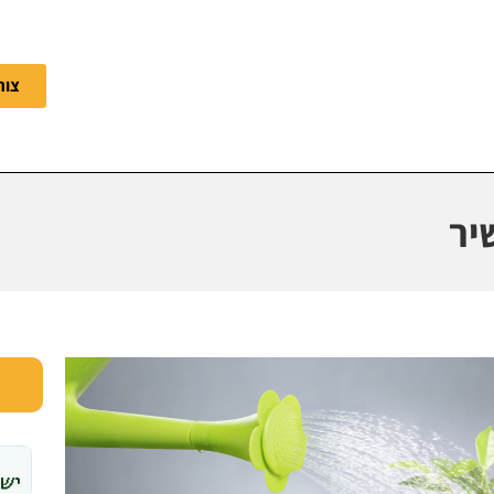
צור
יר